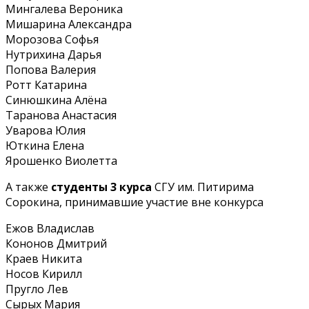
Мингалева Вероника
Мишарина Александра
Морозова Софья
Нутрихина Дарья
Попова Валерия
Ротт Катарина
Синюшкина Алёна
Таранова Анастасия
Уварова Юлия
Юткина Елена
Ярошенко Виолетта
А также
студенты 3 курса
СГУ им. Питирима
Сорокина, принимавшие участие вне конкурса
Ежов Владислав
Кононов Дмитрий
Краев Никита
Носов Кирилл
Пругло Лев
Сырых Мария