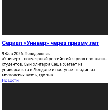
О нас
Контакты
Редакция
Архив
Реклама
Блог
Тело в дело
«Местные»
«Молодежь Коми»
Молодёжный медиацентр Verbum © 2015-2024
Мнение авторов может не совпадать с позицией
редакции.