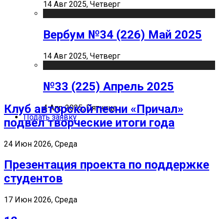
14 Авг 2025, Четверг
Вербум №34 (226) Май 2025
14 Авг 2025, Четверг
№33 (225) Апрель 2025
Клуб авторской песни «Причал»
4 Апр 2025, Пятница
Подать заявку
подвел творческие итоги года
24 Июн 2026, Среда
Презентация проекта по поддержке
студентов
17 Июн 2026, Среда