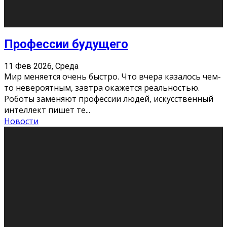
Новости
Как бороться со стрессом
11 Фев 2026, Среда
Стресс – нормальная реакция организма, когда
факторов, воздействующих на твой организм
больше, чем ресурсов. Есть советы, как бороться со
стрессовым состояни
...
Новости
Как подготовиться к экзаменам без
паники
11 Фев 2026, Среда
Все студенты в университете сталкиваются со
стрессом и бессонными ночами. Чем ближе дедлайн,
тем больше трясутся коленки с каждым днем.