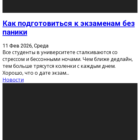
«Универ» - популярный российский сериал про жизнь
студентов. Сын олигарха Саша сбегает из
университета в Лондоне и поступает в один из
московских вузов, где зна
...
Новости
Долгожданные премьеры 2026
9 Фев 2026, Понедельник
Этот год будет богат на фильмы разного жанра. Вот
некоторые из премьер в последовательности дат
выхода: Первая из них – драма «Грозовой перевал»
(16+). Выйде
...
Новости
Еще
Август 2026
Пн
Вт
Ср
Чт
Пт
Сб
Вс
1
2
3
4
5
6
7
8
9