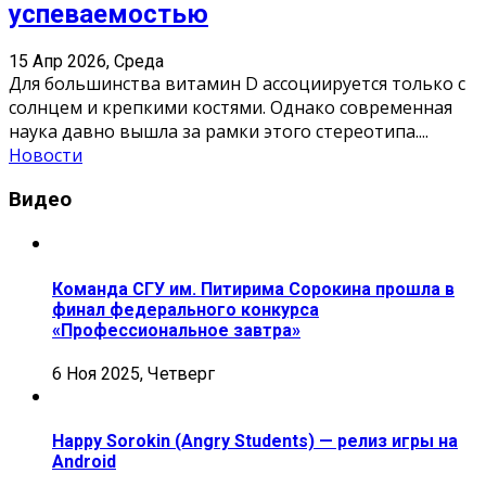
успеваемостью
15 Апр 2026, Среда
Для большинства витамин D ассоциируется только с
солнцем и крепкими костями. Однако современная
наука давно вышла за рамки этого стереотипа.
...
Новости
Видео
Команда СГУ им. Питирима Сорокина прошла в
финал федерального конкурса
«Профессиональное завтра»
6 Ноя 2025, Четверг
Happy Sorokin (Angry Students) — релиз игры на
Android