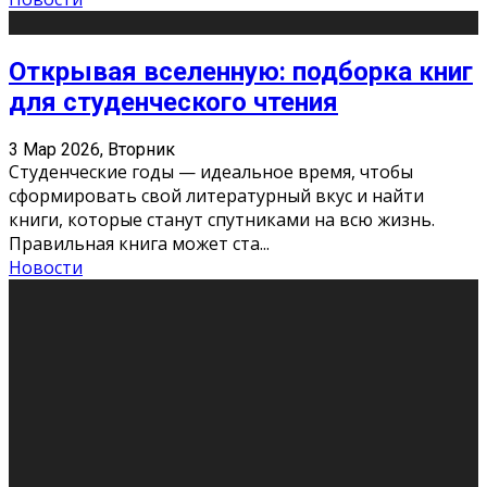
Открывая вселенную: подборка книг
для студенческого чтения
3 Мар 2026, Вторник
Студенческие годы — идеальное время, чтобы
сформировать свой литературный вкус и найти
книги, которые станут спутниками на всю жизнь.
Правильная книга может ста
...
Новости
Профессии будущего
11 Фев 2026, Среда
Мир меняется очень быстро. Что вчера казалось чем-
то невероятным, завтра окажется реальностью.
Роботы заменяют профессии людей, искусственный
интеллект пишет те
...