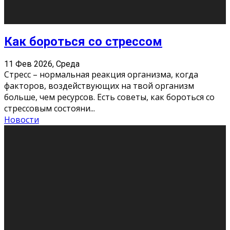
Хорошо, что о дате экзам
...
Новости
Подведены итоги Республиканского
конкурса «Моя семейная реликвия»,
приуроченного к Году села в
Республике Коми
11 Фев 2026, Среда
Конкурс научных работ среди учащихся
общеобразовательных организаций, учреждений
дополнительного образования, студентов
образовательных организаций среднего про
...
Новости
Сериал «Универ» через призму лет
9 Фев 2026, Понедельник