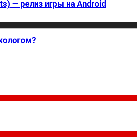
ts) — релиз игры на Android
хологом?