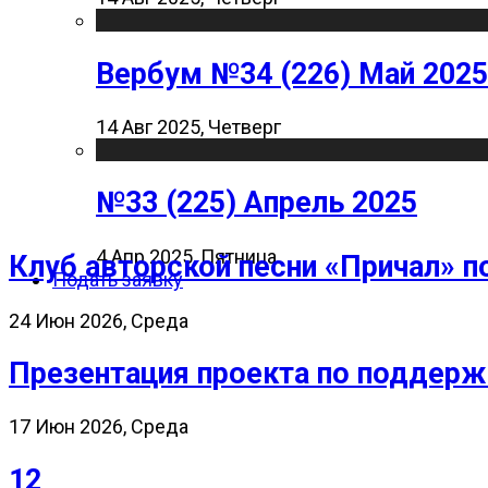
Вербум №34 (226) Май 2025
14 Авг 2025, Четверг
№33 (225) Апрель 2025
4 Апр 2025, Пятница
Клуб авторской песни «Причал» п
Подать заявку
24 Июн 2026, Среда
Презентация проекта по поддерж
17 Июн 2026, Среда
12