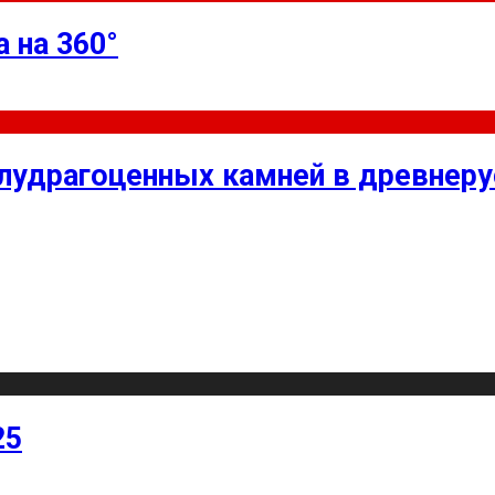
 на 360°
олудрагоценных камней в древнер
25