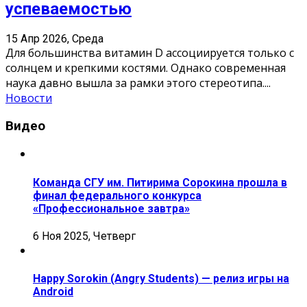
успеваемостью
15 Апр 2026, Среда
Для большинства витамин D ассоциируется только с
солнцем и крепкими костями. Однако современная
наука давно вышла за рамки этого стереотипа.
...
Новости
Видео
Команда СГУ им. Питирима Сорокина прошла в
финал федерального конкурса
«Профессиональное завтра»
6 Ноя 2025, Четверг
Happy Sorokin (Angry Students) — релиз игры на
Android