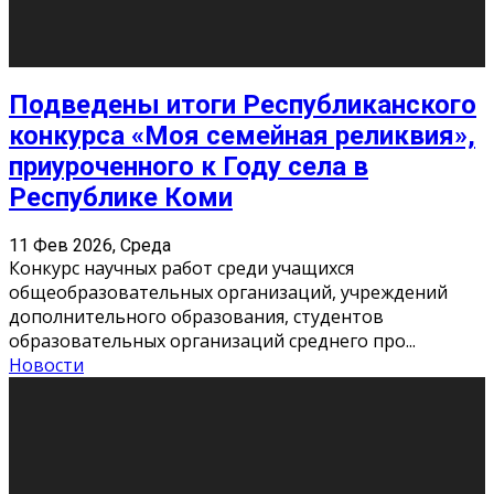
О нас
Контакты
Редакция
Архив
Реклама
Блог
Тело в дело
«Местные»
«Молодежь Коми»