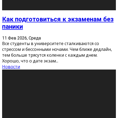
Этот год будет богат на фильмы разного жанра. Вот
некоторые из премьер в последовательности дат
выхода: Первая из них – драма «Грозовой перевал»
(16+). Выйде
...
Новости
Еще
Август 2026
Пн
Вт
Ср
Чт
Пт
Сб
Вс
1
2
3
4
5
6
7
8
9
10
11
12
13
14
15
16
17
18
19
20
21
22
23
24
25
26
27
28
29
30
31
« Июн
Найти на сайте: