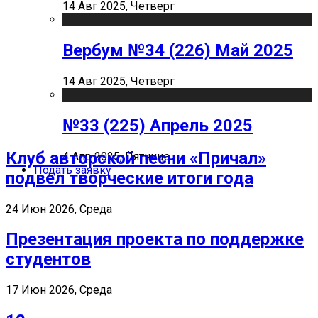
14 Авг 2025, Четверг
Вербум №34 (226) Май 2025
14 Авг 2025, Четверг
№33 (225) Апрель 2025
Клуб авторской песни «Причал»
4 Апр 2025, Пятница
Подать заявку
подвел творческие итоги года
24 Июн 2026, Среда
Презентация проекта по поддержке
студентов
17 Июн 2026, Среда