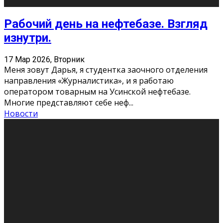
Рабочий день на нефтебазе. Взгляд
изнутри.
17 Мар 2026, Вторник
Меня зовут Дарья, я студентка заочного отделения
направления «Журналистика», и я работаю
оператором товарным на Усинской нефтебазе.
Многие представляют себе неф
...
Новости
Итальянцы в Сыктывкаре
17 Мар 2026, Вторник
24 марта впервые в Республике Коми в
симфонической концертной программе выступят два
виртуозных итальянских пианиста — братья Лоренцо
и Габриеле Баньяти с симфо
...
Новости