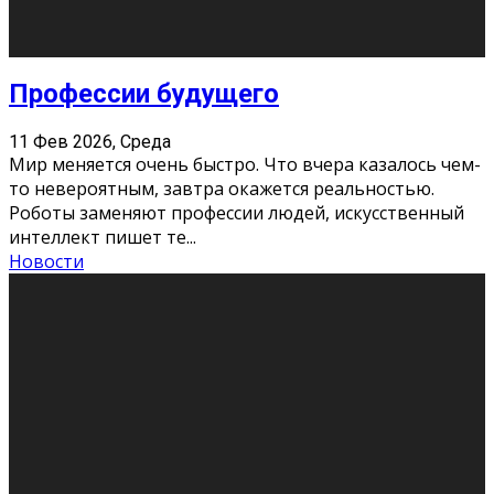
Хорошо, что о дате экзам
...
Новости
Подведены итоги Республиканского
конкурса «Моя семейная реликвия»,
приуроченного к Году села в
Республике Коми
11 Фев 2026, Среда
Конкурс научных работ среди учащихся
общеобразовательных организаций, учреждений
дополнительного образования, студентов
образовательных организаций среднего про
...
Новости
Сериал «Универ» через призму лет
9 Фев 2026, Понедельник