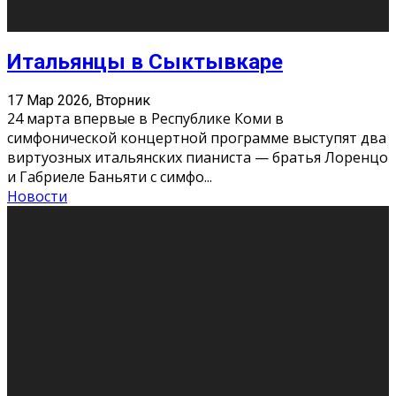
Открывая вселенную: подборка книг
для студенческого чтения
3 Мар 2026, Вторник
Студенческие годы — идеальное время, чтобы
сформировать свой литературный вкус и найти
книги, которые станут спутниками на всю жизнь.
Правильная книга может ста
...
Новости
Профессии будущего
11 Фев 2026, Среда
Мир меняется очень быстро. Что вчера казалось чем-
то невероятным, завтра окажется реальностью.
Роботы заменяют профессии людей, искусственный
интеллект пишет те
...