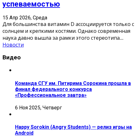
успеваемостью
15 Апр 2026, Среда
Для большинства витамин D ассоциируется только с
солнцем и крепкими костями. Однако современная
наука давно вышла за рамки этого стереотипа.
...
Новости
Видео
Команда СГУ им. Питирима Сорокина прошла в
финал федерального конкурса
«Профессиональное завтра»
6 Ноя 2025, Четверг
Happy Sorokin (Angry Students) — релиз игры на
Android