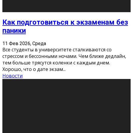
«Универ» - популярный российский сериал про жизнь
студентов. Сын олигарха Саша сбегает из
университета в Лондоне и поступает в один из
московских вузов, где зна
...
Новости
Долгожданные премьеры 2026
9 Фев 2026, Понедельник
Этот год будет богат на фильмы разного жанра. Вот
некоторые из премьер в последовательности дат
выхода: Первая из них – драма «Грозовой перевал»
(16+). Выйде
...
Новости
Еще
Август 2026
Пн
Вт
Ср
Чт
Пт
Сб
Вс
1
2
3
4
5
6
7
8
9