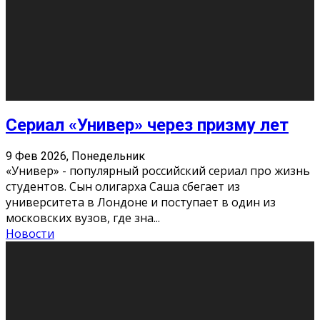
О нас
Контакты
Редакция
Архив
Реклама
Блог
Тело в дело
«Местные»
«Молодежь Коми»
Молодёжный медиацентр Verbum © 2015-2024
Мнение авторов может не совпадать с позицией
редакции.