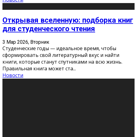
Открывая вселенную: подборка книг
для студенческого чтения
3 Мар 2026, Вторник
Студенческие годы — идеальное время, чтобы
сформировать свой литературный вкус и найти
книги, которые станут спутниками на всю жизнь.
Правильная книга может ста
...
Новости
Профессии будущего
11 Фев 2026, Среда
Мир меняется очень быстро. Что вчера казалось чем-
то невероятным, завтра окажется реальностью.
Роботы заменяют профессии людей, искусственный
интеллект пишет те
...