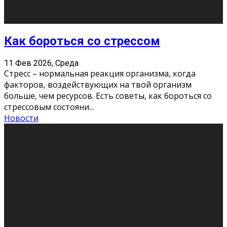
Хорошо, что о дате экзам
...
Новости
Подведены итоги Республиканского
конкурса «Моя семейная реликвия»,
приуроченного к Году села в
Республике Коми
11 Фев 2026, Среда
Конкурс научных работ среди учащихся
общеобразовательных организаций, учреждений
дополнительного образования, студентов
образовательных организаций среднего про
...
Новости
Сериал «Универ» через призму лет
9 Фев 2026, Понедельник