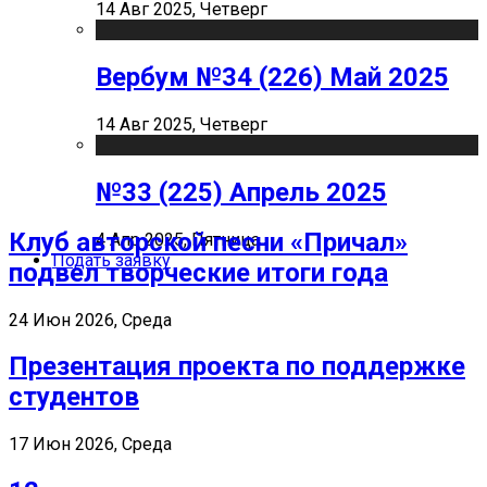
14 Авг 2025, Четверг
Вербум №34 (226) Май 2025
14 Авг 2025, Четверг
№33 (225) Апрель 2025
Клуб авторской песни «Причал»
4 Апр 2025, Пятница
Подать заявку
подвел творческие итоги года
24 Июн 2026, Среда
Презентация проекта по поддержке
студентов
17 Июн 2026, Среда