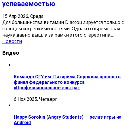
успеваемостью
15 Апр 2026, Среда
Для большинства витамин D ассоциируется только с
солнцем и крепкими костями. Однако современная
наука давно вышла за рамки этого стереотипа.
...
Новости
Видео
Команда СГУ им. Питирима Сорокина прошла в
финал федерального конкурса
«Профессиональное завтра»
6 Ноя 2025, Четверг
Happy Sorokin (Angry Students) — релиз игры на
Android