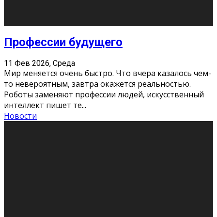
Новости
Как бороться со стрессом
11 Фев 2026, Среда
Стресс – нормальная реакция организма, когда
факторов, воздействующих на твой организм
больше, чем ресурсов. Есть советы, как бороться со
стрессовым состояни
...
Новости
Как подготовиться к экзаменам без
паники
11 Фев 2026, Среда
Все студенты в университете сталкиваются со
стрессом и бессонными ночами. Чем ближе дедлайн,
тем больше трясутся коленки с каждым днем.