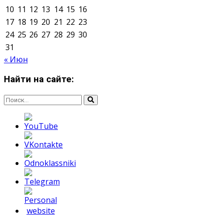
О нас
Контакты
Редакция
Архив
Реклама
Блог
Тело в дело
«Местные»
«Молодежь Коми»
Молодёжный медиацентр Verbum © 2015-2024
Мнение авторов может не совпадать с позицией
редакции.