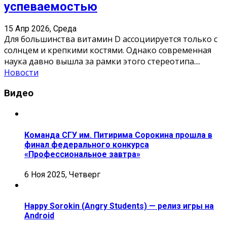
успеваемостью
15 Апр 2026, Среда
Для большинства витамин D ассоциируется только с
солнцем и крепкими костями. Однако современная
наука давно вышла за рамки этого стереотипа.
...
Новости
Видео
Команда СГУ им. Питирима Сорокина прошла в
финал федерального конкурса
«Профессиональное завтра»
6 Ноя 2025, Четверг
Happy Sorokin (Angry Students) — релиз игры на
Android