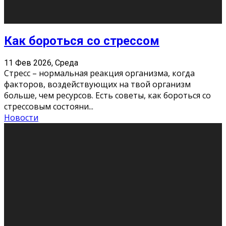
Как подготовиться к экзаменам без
паники
11 Фев 2026, Среда
Все студенты в университете сталкиваются со
стрессом и бессонными ночами. Чем ближе дедлайн,
тем больше трясутся коленки с каждым днем.
Хорошо, что о дате экзам
...
Новости