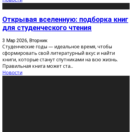
Открывая вселенную: подборка книг
для студенческого чтения
3 Мар 2026, Вторник
Студенческие годы — идеальное время, чтобы
сформировать свой литературный вкус и найти
книги, которые станут спутниками на всю жизнь.
Правильная книга может ста
...
Новости
Профессии будущего
11 Фев 2026, Среда
Мир меняется очень быстро. Что вчера казалось чем-
то невероятным, завтра окажется реальностью.
Роботы заменяют профессии людей, искусственный
интеллект пишет те
...