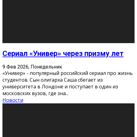
Долгожданные премьеры 2026
9 Фев 2026, Понедельник
Этот год будет богат на фильмы разного жанра. Вот
некоторые из премьер в последовательности дат
выхода: Первая из них – драма «Грозовой перевал»
(16+). Выйде
...
Новости
Еще
Август 2026
Пн
Вт
Ср
Чт
Пт
Сб
Вс
1
2
3
4
5
6
7
8
9