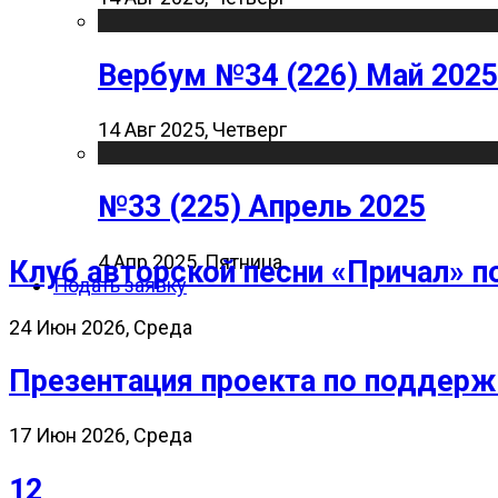
Вербум №34 (226) Май 2025
14 Авг 2025, Четверг
№33 (225) Апрель 2025
4 Апр 2025, Пятница
Клуб авторской песни «Причал» п
Подать заявку
24 Июн 2026, Среда
Презентация проекта по поддерж
17 Июн 2026, Среда
12