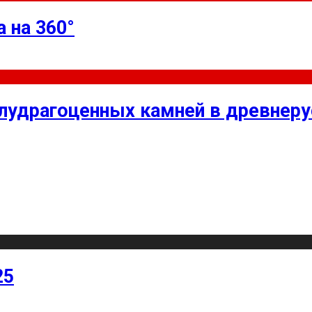
 на 360°
олудрагоценных камней в древнер
25