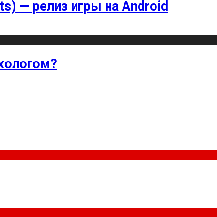
ts) — релиз игры на Android
хологом?