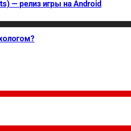
ts) — релиз игры на Android
хологом?