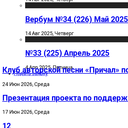
Вербум №34 (226) Май 2025
14 Авг 2025, Четверг
№33 (225) Апрель 2025
4 Апр 2025, Пятница
Клуб авторской песни «Причал» п
Подать заявку
24 Июн 2026, Среда
Презентация проекта по поддерж
17 Июн 2026, Среда
12