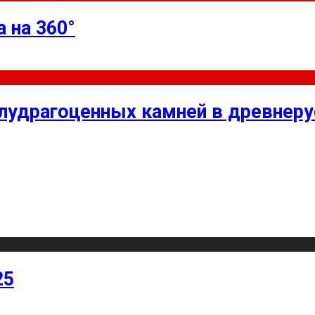
 на 360°
олудрагоценных камней в древнер
25