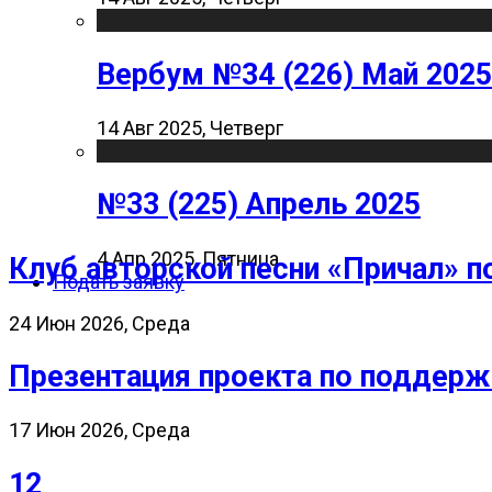
Вербум №34 (226) Май 2025
14 Авг 2025, Четверг
№33 (225) Апрель 2025
4 Апр 2025, Пятница
Клуб авторской песни «Причал» п
Подать заявку
24 Июн 2026, Среда
Презентация проекта по поддерж
17 Июн 2026, Среда
12