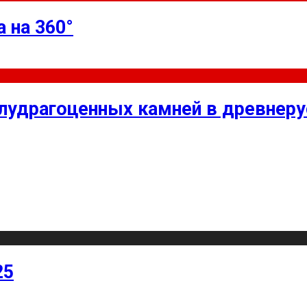
 на 360°
олудрагоценных камней в древнер
25