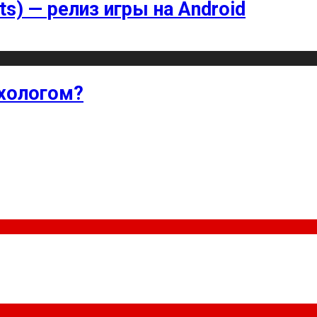
ts) — релиз игры на Android
хологом?