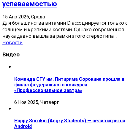
успеваемостью
15 Апр 2026, Среда
Для большинства витамин D ассоциируется только с
солнцем и крепкими костями. Однако современная
наука давно вышла за рамки этого стереотипа.
...
Новости
Видео
Команда СГУ им. Питирима Сорокина прошла в
финал федерального конкурса
«Профессиональное завтра»
6 Ноя 2025, Четверг
Happy Sorokin (Angry Students) — релиз игры на
Android