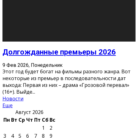
О нас
Контакты
Редакция
Архив
Реклама
Блог
Тело в дело
«Местные»
«Молодежь Коми»
Молодёжный медиацентр Verbum © 2015-2024