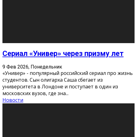
Этот год будет богат на фильмы разного жанра. Вот
некоторые из премьер в последовательности дат
выхода: Первая из них – драма «Грозовой перевал»
(16+). Выйде
...
Новости
Еще
Август 2026
Пн
Вт
Ср
Чт
Пт
Сб
Вс
1
2
3
4
5
6
7
8
9
10
11
12
13
14
15
16
17
18
19
20
21
22
23
24
25
26
27
28
29
30
31
« Июн
Найти на сайте: