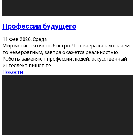
Новости
Как бороться со стрессом
11 Фев 2026, Среда
Стресс – нормальная реакция организма, когда
факторов, воздействующих на твой организм
больше, чем ресурсов. Есть советы, как бороться со
стрессовым состояни
...
Новости
Как подготовиться к экзаменам без
паники
11 Фев 2026, Среда
Все студенты в университете сталкиваются со
стрессом и бессонными ночами. Чем ближе дедлайн,
тем больше трясутся коленки с каждым днем.