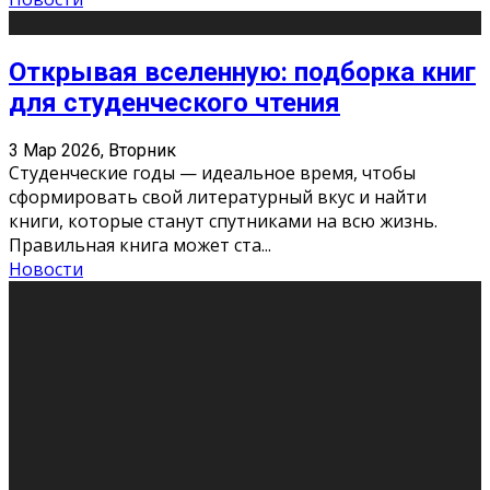
Открывая вселенную: подборка книг
для студенческого чтения
3 Мар 2026, Вторник
Студенческие годы — идеальное время, чтобы
сформировать свой литературный вкус и найти
книги, которые станут спутниками на всю жизнь.
Правильная книга может ста
...
Новости
Профессии будущего
11 Фев 2026, Среда
Мир меняется очень быстро. Что вчера казалось чем-
то невероятным, завтра окажется реальностью.
Роботы заменяют профессии людей, искусственный
интеллект пишет те
...