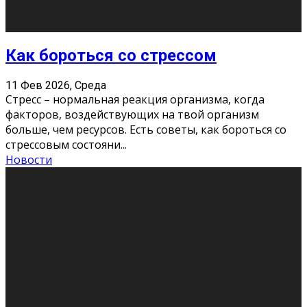
Хорошо, что о дате экзам
...
Новости
Подведены итоги Республиканского
конкурса «Моя семейная реликвия»,
приуроченного к Году села в
Республике Коми