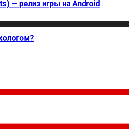
ts) — релиз игры на Android
хологом?