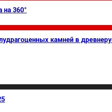
 на 360°
олудрагоценных камней в древнер
25