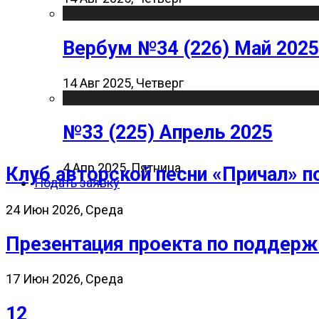
Вербум №34 (226) Май 2025
14 Авг 2025, Четверг
№33 (225) Апрель 2025
4 Апр 2025, Пятница
Клуб авторской песни «Причал» п
Подать заявку
24 Июн 2026, Среда
Презентация проекта по поддерж
17 Июн 2026, Среда
12