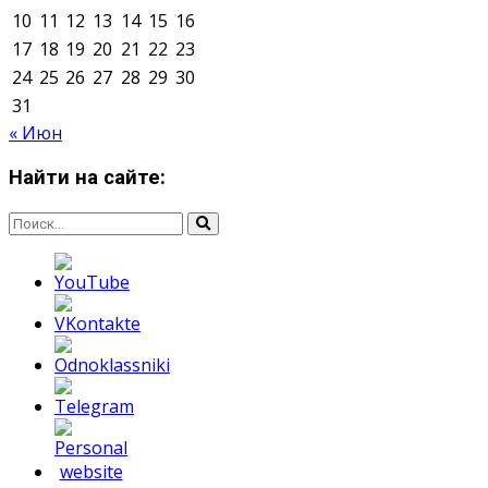
О нас
Контакты
Редакция
Архив
Реклама
Блог
Тело в дело
«Местные»
«Молодежь Коми»
Молодёжный медиацентр Verbum © 2015-2024
Мнение авторов может не совпадать с позицией
редакции.