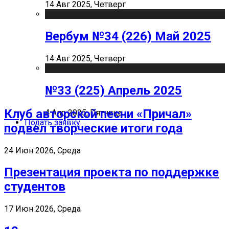
14 Авг 2025, Четверг
Вербум №34 (226) Май 2025
14 Авг 2025, Четверг
№33 (225) Апрель 2025
Клуб авторской песни «Причал»
4 Апр 2025, Пятница
Подать заявку
подвел творческие итоги года
24 Июн 2026, Среда
Презентация проекта по поддержке
студентов
17 Июн 2026, Среда