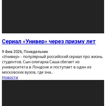
Долгожданные премьеры 2026
9 Фев 2026, Понедельник
Этот год будет богат на фильмы разного жанра. Вот
некоторые из премьер в последовательности дат
выхода: Первая из них – драма «Грозовой перевал»
(16+). Выйде
...
Новости
Еще
Август 2026
Пн
Вт
Ср
Чт
Пт
Сб
Вс
1
2
3
4
5
6
7
8
9