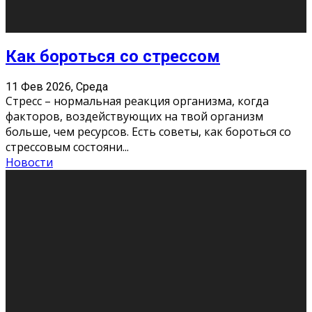
Как подготовиться к экзаменам без
паники
11 Фев 2026, Среда
Все студенты в университете сталкиваются со
стрессом и бессонными ночами. Чем ближе дедлайн,
тем больше трясутся коленки с каждым днем.
Хорошо, что о дате экзам
...
Новости