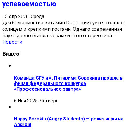
успеваемостью
15 Апр 2026, Среда
Для большинства витамин D ассоциируется только с
солнцем и крепкими костями. Однако современная
наука давно вышла за рамки этого стереотипа.
...
Новости
Видео
Команда СГУ им. Питирима Сорокина прошла в
финал федерального конкурса
«Профессиональное завтра»
6 Ноя 2025, Четверг
Happy Sorokin (Angry Students) — релиз игры на
Android