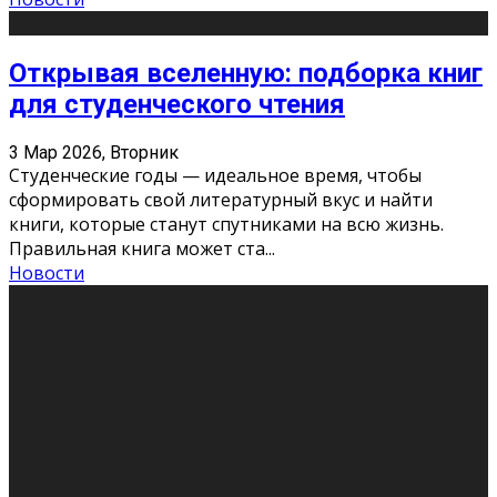
Открывая вселенную: подборка книг
для студенческого чтения
3 Мар 2026, Вторник
Студенческие годы — идеальное время, чтобы
сформировать свой литературный вкус и найти
книги, которые станут спутниками на всю жизнь.
Правильная книга может ста
...
Новости
Профессии будущего
11 Фев 2026, Среда
Мир меняется очень быстро. Что вчера казалось чем-
то невероятным, завтра окажется реальностью.
Роботы заменяют профессии людей, искусственный
интеллект пишет те
...