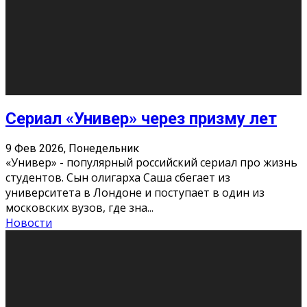
О нас
Контакты
Редакция
Архив
Реклама
Блог
Тело в дело
«Местные»
«Молодежь Коми»
Молодёжный медиацентр Verbum © 2015-2024