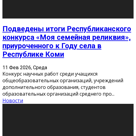
Этот год будет богат на фильмы разного жанра. Вот
некоторые из премьер в последовательности дат
выхода: Первая из них – драма «Грозовой перевал»
(16+). Выйде
...
Новости
Еще
Август 2026
Пн
Вт
Ср
Чт
Пт
Сб
Вс
1
2
3
4
5
6
7
8
9
10
11
12
13
14
15
16
17
18
19
20
21
22
23
24
25
26
27
28
29
30
31
« Июн
Найти на сайте: