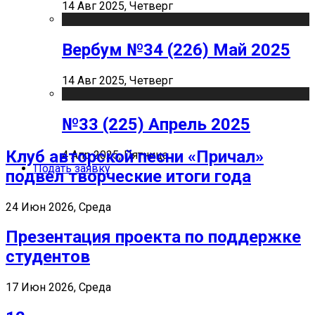
14 Авг 2025, Четверг
Вербум №34 (226) Май 2025
14 Авг 2025, Четверг
№33 (225) Апрель 2025
Клуб авторской песни «Причал»
4 Апр 2025, Пятница
Подать заявку
подвел творческие итоги года
24 Июн 2026, Среда
Презентация проекта по поддержке
студентов
17 Июн 2026, Среда