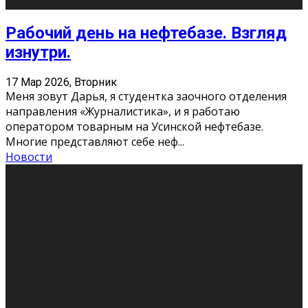
Рабочий день на нефтебазе. Взгляд
изнутри.
17 Мар 2026, Вторник
Меня зовут Дарья, я студентка заочного отделения
направления «Журналистика», и я работаю
оператором товарным на Усинской нефтебазе.
Многие представляют себе неф
...
Новости
Итальянцы в Сыктывкаре
17 Мар 2026, Вторник
24 марта впервые в Республике Коми в
симфонической концертной программе выступят два
виртуозных итальянских пианиста — братья Лоренцо
и Габриеле Баньяти с симфо
...
Новости