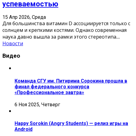
успеваемостью
15 Апр 2026, Среда
Для большинства витамин D ассоциируется только с
солнцем и крепкими костями. Однако современная
наука давно вышла за рамки этого стереотипа.
...
Новости
Видео
Команда СГУ им. Питирима Сорокина прошла в
финал федерального конкурса
«Профессиональное завтра»
6 Ноя 2025, Четверг
Happy Sorokin (Angry Students) — релиз игры на
Android