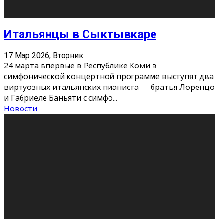
Открывая вселенную: подборка книг
для студенческого чтения
3 Мар 2026, Вторник
Студенческие годы — идеальное время, чтобы
сформировать свой литературный вкус и найти
книги, которые станут спутниками на всю жизнь.
Правильная книга может ста
...
Новости
Профессии будущего
11 Фев 2026, Среда
Мир меняется очень быстро. Что вчера казалось чем-
то невероятным, завтра окажется реальностью.
Роботы заменяют профессии людей, искусственный
интеллект пишет те
...