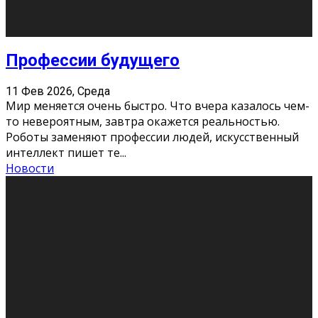
Хорошо, что о дате экзам
...
Новости
Подведены итоги Республиканского
конкурса «Моя семейная реликвия»,
приуроченного к Году села в
Республике Коми