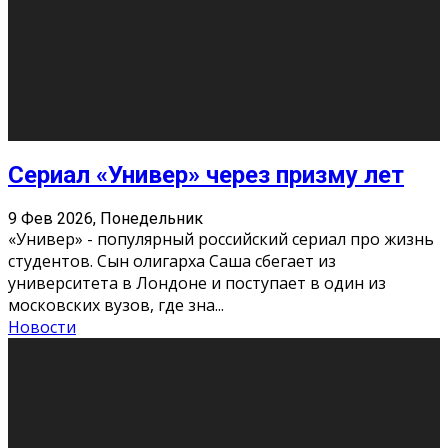
Этот год будет богат на фильмы разного жанра. Вот
некоторые из премьер в последовательности дат
выхода: Первая из них – драма «Грозовой перевал»
(16+). Выйде
...
Новости
Еще
Август 2026
Пн
Вт
Ср
Чт
Пт
Сб
Вс
1
2
3
4
5
6
7
8
9
10
11
12
13
14
15
16
17
18
19
20
21
22
23
24
25
26
27
28
29
30
31
« Июн
Найти на сайте: