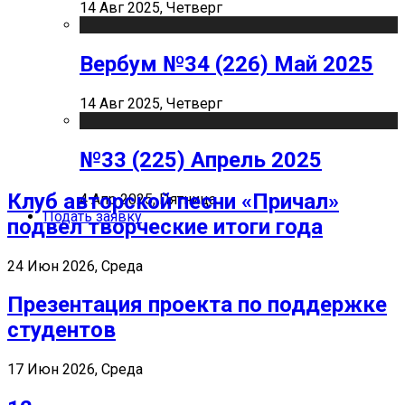
14 Авг 2025, Четверг
Вербум №34 (226) Май 2025
14 Авг 2025, Четверг
№33 (225) Апрель 2025
Клуб авторской песни «Причал»
4 Апр 2025, Пятница
Подать заявку
подвел творческие итоги года
24 Июн 2026, Среда
Презентация проекта по поддержке
студентов
17 Июн 2026, Среда