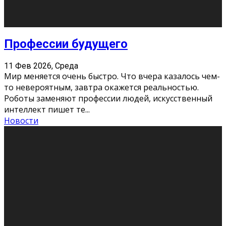
Новости
Как бороться со стрессом
11 Фев 2026, Среда
Стресс – нормальная реакция организма, когда
факторов, воздействующих на твой организм
больше, чем ресурсов. Есть советы, как бороться со
стрессовым состояни
...
Новости
Как подготовиться к экзаменам без
паники
11 Фев 2026, Среда
Все студенты в университете сталкиваются со
стрессом и бессонными ночами. Чем ближе дедлайн,
тем больше трясутся коленки с каждым днем.