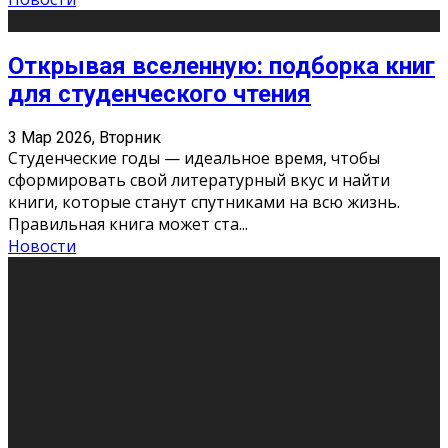
Открывая вселенную: подборка книг
для студенческого чтения
3 Мар 2026, Вторник
Студенческие годы — идеальное время, чтобы
сформировать свой литературный вкус и найти
книги, которые станут спутниками на всю жизнь.
Правильная книга может ста
...
Новости
Профессии будущего
11 Фев 2026, Среда
Мир меняется очень быстро. Что вчера казалось чем-
то невероятным, завтра окажется реальностью.
Роботы заменяют профессии людей, искусственный
интеллект пишет те
...