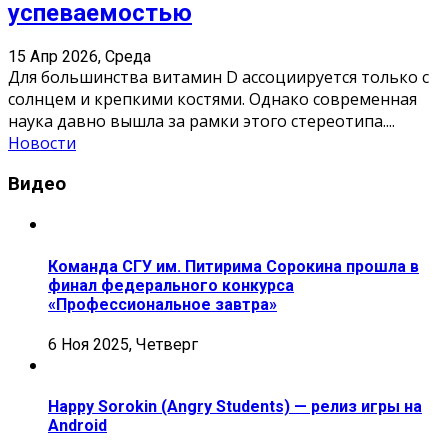
успеваемостью
15 Апр 2026, Среда
Для большинства витамин D ассоциируется только с
солнцем и крепкими костями. Однако современная
наука давно вышла за рамки этого стереотипа.
...
Новости
Видео
Команда СГУ им. Питирима Сорокина прошла в
финал федерального конкурса
«Профессиональное завтра»
6 Ноя 2025, Четверг
Happy Sorokin (Angry Students) — релиз игры на
Android