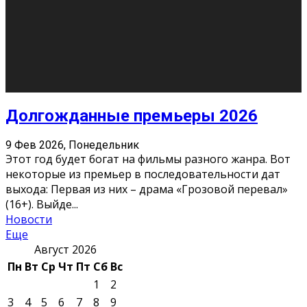
О нас
Контакты
Редакция
Архив
Реклама
Блог
Тело в дело
«Местные»
«Молодежь Коми»
Молодёжный медиацентр Verbum © 2015-2024