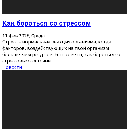
Хорошо, что о дате экзам
...
Новости
Подведены итоги Республиканского
конкурса «Моя семейная реликвия»,
приуроченного к Году села в
Республике Коми