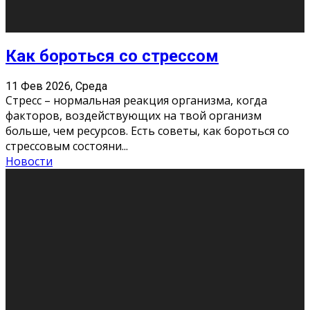
Как подготовиться к экзаменам без
паники
11 Фев 2026, Среда
Все студенты в университете сталкиваются со
стрессом и бессонными ночами. Чем ближе дедлайн,
тем больше трясутся коленки с каждым днем.
Хорошо, что о дате экзам
...
Новости