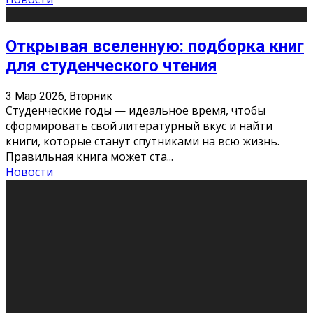
Открывая вселенную: подборка книг
для студенческого чтения
3 Мар 2026, Вторник
Студенческие годы — идеальное время, чтобы
сформировать свой литературный вкус и найти
книги, которые станут спутниками на всю жизнь.
Правильная книга может ста
...
Новости
Профессии будущего
11 Фев 2026, Среда
Мир меняется очень быстро. Что вчера казалось чем-
то невероятным, завтра окажется реальностью.
Роботы заменяют профессии людей, искусственный
интеллект пишет те
...