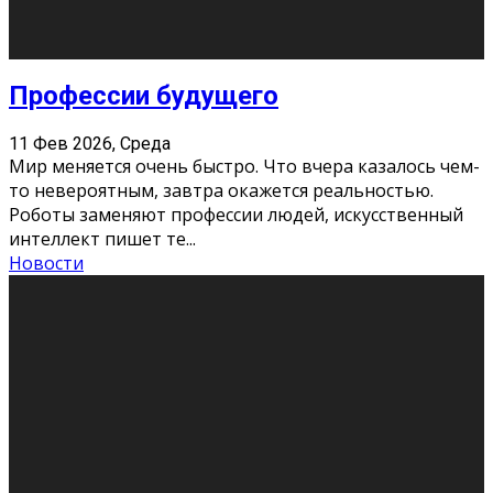
Новости
Как бороться со стрессом
11 Фев 2026, Среда
Стресс – нормальная реакция организма, когда
факторов, воздействующих на твой организм
больше, чем ресурсов. Есть советы, как бороться со
стрессовым состояни
...
Новости
Как подготовиться к экзаменам без
паники
11 Фев 2026, Среда
Все студенты в университете сталкиваются со
стрессом и бессонными ночами. Чем ближе дедлайн,
тем больше трясутся коленки с каждым днем.