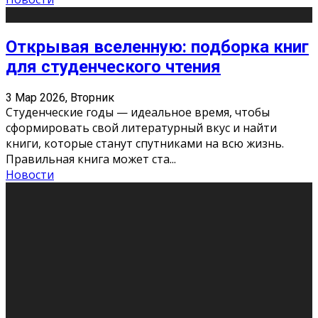
Открывая вселенную: подборка книг
для студенческого чтения
3 Мар 2026, Вторник
Студенческие годы — идеальное время, чтобы
сформировать свой литературный вкус и найти
книги, которые станут спутниками на всю жизнь.
Правильная книга может ста
...
Новости
Профессии будущего
11 Фев 2026, Среда
Мир меняется очень быстро. Что вчера казалось чем-
то невероятным, завтра окажется реальностью.
Роботы заменяют профессии людей, искусственный
интеллект пишет те
...