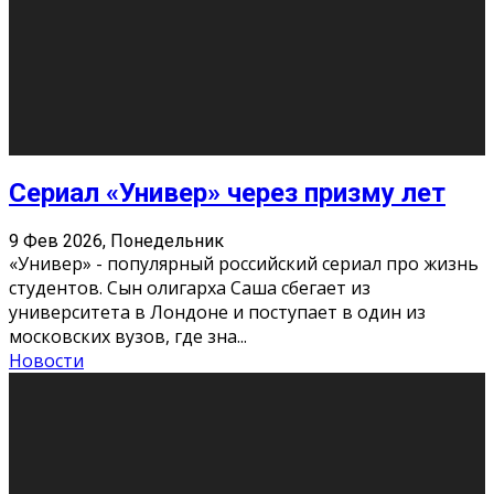
Этот год будет богат на фильмы разного жанра. Вот
некоторые из премьер в последовательности дат
выхода: Первая из них – драма «Грозовой перевал»
(16+). Выйде
...
Новости
Еще
Август 2026
Пн
Вт
Ср
Чт
Пт
Сб
Вс
1
2
3
4
5
6
7
8
9
10
11
12
13
14
15
16
17
18
19
20
21
22
23
24
25
26
27
28
29
30
31
« Июн
Найти на сайте: