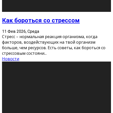
Хорошо, что о дате экзам
...
Новости
Подведены итоги Республиканского
конкурса «Моя семейная реликвия»,
приуроченного к Году села в
Республике Коми