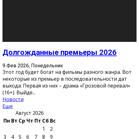
О нас
Контакты
Редакция
Архив
Реклама
Блог
Тело в дело
«Местные»
«Молодежь Коми»
Молодёжный медиацентр Verbum © 2015-2024