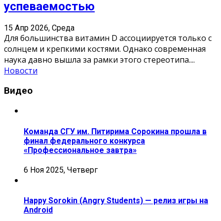
успеваемостью
15 Апр 2026, Среда
Для большинства витамин D ассоциируется только с
солнцем и крепкими костями. Однако современная
наука давно вышла за рамки этого стереотипа.
...
Новости
Видео
Команда СГУ им. Питирима Сорокина прошла в
финал федерального конкурса
«Профессиональное завтра»
6 Ноя 2025, Четверг
Happy Sorokin (Angry Students) — релиз игры на
Android