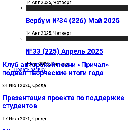
14 Авг 2025, Четверг
Вербум №34 (226) Май 2025
14 Авг 2025, Четверг
№33 (225) Апрель 2025
Клуб авторской песни «Причал»
4 Апр 2025, Пятница
Подать заявку
подвел творческие итоги года
24 Июн 2026, Среда
Презентация проекта по поддержке
студентов
17 Июн 2026, Среда