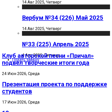
14 Авг 2025, Четверг
Вербум №34 (226) Май 2025
14 Авг 2025, Четверг
№33 (225) Апрель 2025
Клуб авторской песни «Причал»
4 Апр 2025, Пятница
Подать заявку
подвел творческие итоги года
24 Июн 2026, Среда
Презентация проекта по поддержке
студентов
17 Июн 2026, Среда