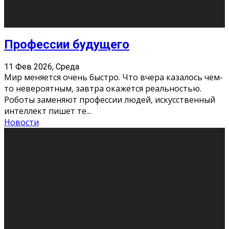
Новости
Как бороться со стрессом
11 Фев 2026, Среда
Стресс – нормальная реакция организма, когда
факторов, воздействующих на твой организм
больше, чем ресурсов. Есть советы, как бороться со
стрессовым состояни
...
Новости
Как подготовиться к экзаменам без
паники
11 Фев 2026, Среда
Все студенты в университете сталкиваются со
стрессом и бессонными ночами. Чем ближе дедлайн,
тем больше трясутся коленки с каждым днем.