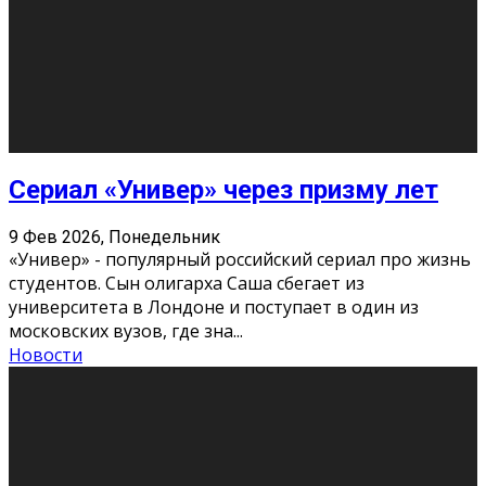
Этот год будет богат на фильмы разного жанра. Вот
некоторые из премьер в последовательности дат
выхода: Первая из них – драма «Грозовой перевал»
(16+). Выйде
...
Новости
Еще
Август 2026
Пн
Вт
Ср
Чт
Пт
Сб
Вс
1
2
3
4
5
6
7
8
9
10
11
12
13
14
15
16
17
18
19
20
21
22
23
24
25
26
27
28
29
30
31
« Июн
Найти на сайте: