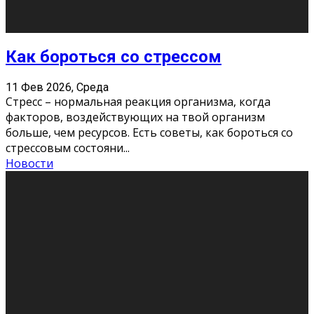
Хорошо, что о дате экзам
...
Новости
Подведены итоги Республиканского
конкурса «Моя семейная реликвия»,
приуроченного к Году села в
Республике Коми