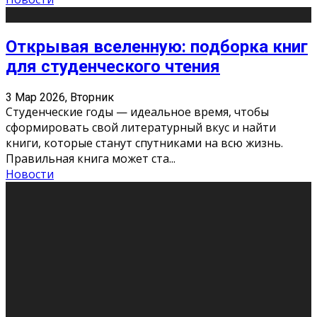
Открывая вселенную: подборка книг
для студенческого чтения
3 Мар 2026, Вторник
Студенческие годы — идеальное время, чтобы
сформировать свой литературный вкус и найти
книги, которые станут спутниками на всю жизнь.
Правильная книга может ста
...
Новости
Профессии будущего
11 Фев 2026, Среда
Мир меняется очень быстро. Что вчера казалось чем-
то невероятным, завтра окажется реальностью.
Роботы заменяют профессии людей, искусственный
интеллект пишет те
...