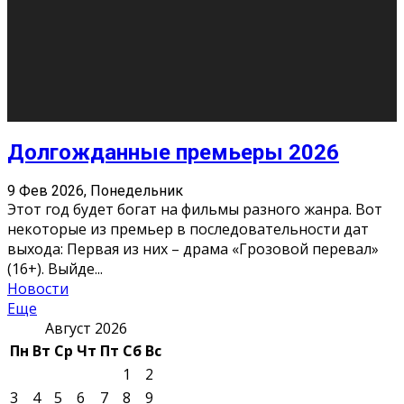
О нас
Контакты
Редакция
Архив
Реклама
Блог
Тело в дело
«Местные»
«Молодежь Коми»
Молодёжный медиацентр Verbum © 2015-2024