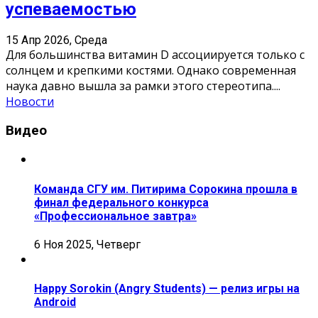
успеваемостью
15 Апр 2026, Среда
Для большинства витамин D ассоциируется только с
солнцем и крепкими костями. Однако современная
наука давно вышла за рамки этого стереотипа.
...
Новости
Видео
Команда СГУ им. Питирима Сорокина прошла в
финал федерального конкурса
«Профессиональное завтра»
6 Ноя 2025, Четверг
Happy Sorokin (Angry Students) — релиз игры на
Android