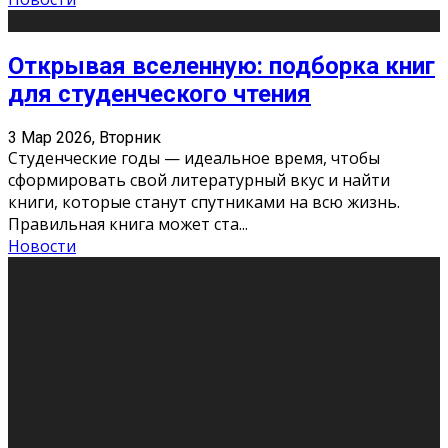
Открывая вселенную: подборка книг
для студенческого чтения
3 Мар 2026, Вторник
Студенческие годы — идеальное время, чтобы
сформировать свой литературный вкус и найти
книги, которые станут спутниками на всю жизнь.
Правильная книга может ста
...
Новости
Профессии будущего
11 Фев 2026, Среда
Мир меняется очень быстро. Что вчера казалось чем-
то невероятным, завтра окажется реальностью.
Роботы заменяют профессии людей, искусственный
интеллект пишет те
...