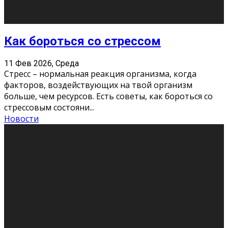
Хорошо, что о дате экзам
...
Новости
Подведены итоги Республиканского
конкурса «Моя семейная реликвия»,
приуроченного к Году села в
Республике Коми