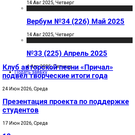
14 Авг 2025, Четверг
Вербум №34 (226) Май 2025
14 Авг 2025, Четверг
№33 (225) Апрель 2025
Клуб авторской песни «Причал»
4 Апр 2025, Пятница
Подать заявку
подвел творческие итоги года
24 Июн 2026, Среда
Презентация проекта по поддержке
студентов
17 Июн 2026, Среда