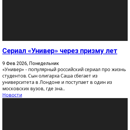
Этот год будет богат на фильмы разного жанра. Вот
некоторые из премьер в последовательности дат
выхода: Первая из них – драма «Грозовой перевал»
(16+). Выйде
...
Новости
Еще
Август 2026
Пн
Вт
Ср
Чт
Пт
Сб
Вс
1
2
3
4
5
6
7
8
9
10
11
12
13
14
15
16
17
18
19
20
21
22
23
24
25
26
27
28
29
30
31
« Июн
Найти на сайте: