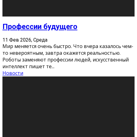
Новости
Как бороться со стрессом
11 Фев 2026, Среда
Стресс – нормальная реакция организма, когда
факторов, воздействующих на твой организм
больше, чем ресурсов. Есть советы, как бороться со
стрессовым состояни
...
Новости
Как подготовиться к экзаменам без
паники
11 Фев 2026, Среда
Все студенты в университете сталкиваются со
стрессом и бессонными ночами. Чем ближе дедлайн,
тем больше трясутся коленки с каждым днем.