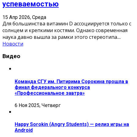
успеваемостью
15 Апр 2026, Среда
Для большинства витамин D ассоциируется только с
солнцем и крепкими костями. Однако современная
наука давно вышла за рамки этого стереотипа.
...
Новости
Видео
Команда СГУ им. Питирима Сорокина прошла в
финал федерального конкурса
«Профессиональное завтра»
6 Ноя 2025, Четверг
Happy Sorokin (Angry Students) — релиз игры на
Android