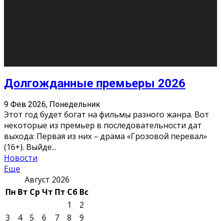
О нас
Контакты
Редакция
Архив
Реклама
Блог
Тело в дело
«Местные»
«Молодежь Коми»
Молодёжный медиацентр Verbum © 2015-2024