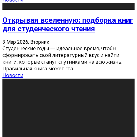
Открывая вселенную: подборка книг
для студенческого чтения
3 Мар 2026, Вторник
Студенческие годы — идеальное время, чтобы
сформировать свой литературный вкус и найти
книги, которые станут спутниками на всю жизнь.
Правильная книга может ста
...
Новости
Профессии будущего
11 Фев 2026, Среда
Мир меняется очень быстро. Что вчера казалось чем-
то невероятным, завтра окажется реальностью.
Роботы заменяют профессии людей, искусственный
интеллект пишет те
...