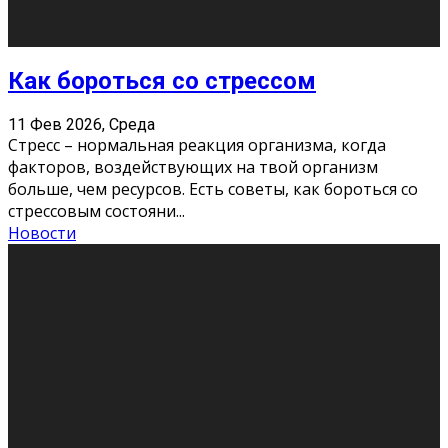
Хорошо, что о дате экзам
...
Новости
Подведены итоги Республиканского
конкурса «Моя семейная реликвия»,
приуроченного к Году села в
Республике Коми