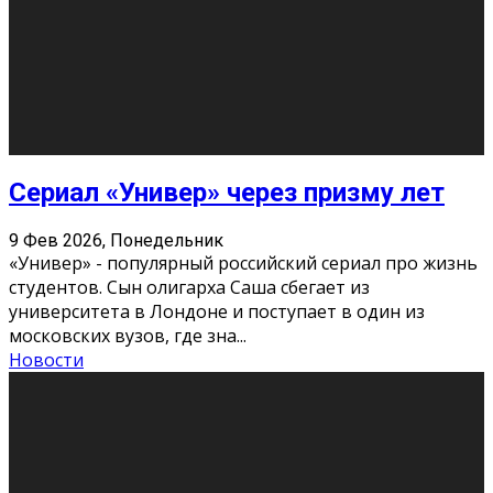
Этот год будет богат на фильмы разного жанра. Вот
некоторые из премьер в последовательности дат
выхода: Первая из них – драма «Грозовой перевал»
(16+). Выйде
...
Новости
Еще
Август 2026
Пн
Вт
Ср
Чт
Пт
Сб
Вс
1
2
3
4
5
6
7
8
9
10
11
12
13
14
15
16
17
18
19
20
21
22
23
24
25
26
27
28
29
30
31
« Июн
Найти на сайте: