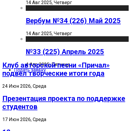
14 Авг 2025, Четверг
Вербум №34 (226) Май 2025
14 Авг 2025, Четверг
№33 (225) Апрель 2025
Клуб авторской песни «Причал»
4 Апр 2025, Пятница
Подать заявку
подвел творческие итоги года
24 Июн 2026, Среда
Презентация проекта по поддержке
студентов
17 Июн 2026, Среда