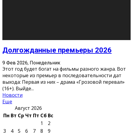
О нас
Контакты
Редакция
Архив
Реклама
Блог
Тело в дело
«Местные»
«Молодежь Коми»
Молодёжный медиацентр Verbum © 2015-2024