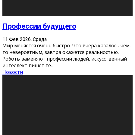
Новости
Как бороться со стрессом
11 Фев 2026, Среда
Стресс – нормальная реакция организма, когда
факторов, воздействующих на твой организм
больше, чем ресурсов. Есть советы, как бороться со
стрессовым состояни
...
Новости
Как подготовиться к экзаменам без
паники
11 Фев 2026, Среда
Все студенты в университете сталкиваются со
стрессом и бессонными ночами. Чем ближе дедлайн,
тем больше трясутся коленки с каждым днем.