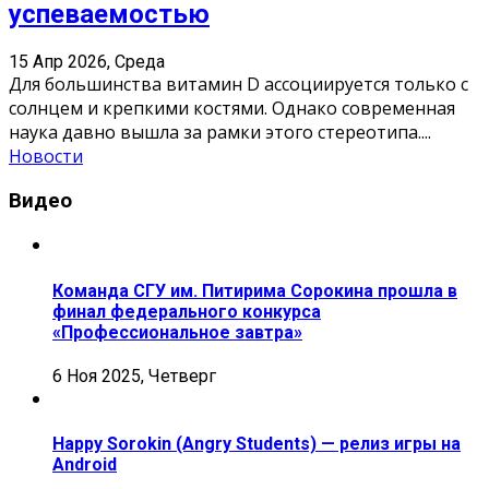
успеваемостью
15 Апр 2026, Среда
Для большинства витамин D ассоциируется только с
солнцем и крепкими костями. Однако современная
наука давно вышла за рамки этого стереотипа.
...
Новости
Видео
Команда СГУ им. Питирима Сорокина прошла в
финал федерального конкурса
«Профессиональное завтра»
6 Ноя 2025, Четверг
Happy Sorokin (Angry Students) — релиз игры на
Android