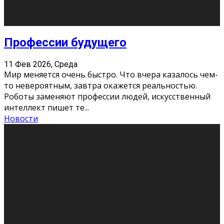
Хорошо, что о дате экзам
...
Новости
Подведены итоги Республиканского
конкурса «Моя семейная реликвия»,
приуроченного к Году села в
Республике Коми