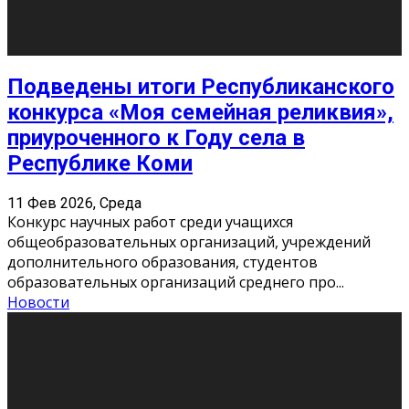
Этот год будет богат на фильмы разного жанра. Вот
некоторые из премьер в последовательности дат
выхода: Первая из них – драма «Грозовой перевал»
(16+). Выйде
...
Новости
Еще
Август 2026
Пн
Вт
Ср
Чт
Пт
Сб
Вс
1
2
3
4
5
6
7
8
9
10
11
12
13
14
15
16
17
18
19
20
21
22
23
24
25
26
27
28
29
30
31
« Июн
Найти на сайте: