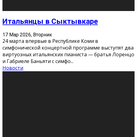
Открывая вселенную: подборка книг
для студенческого чтения
3 Мар 2026, Вторник
Студенческие годы — идеальное время, чтобы
сформировать свой литературный вкус и найти
книги, которые станут спутниками на всю жизнь.
Правильная книга может ста
...
Новости
Профессии будущего
11 Фев 2026, Среда
Мир меняется очень быстро. Что вчера казалось чем-
то невероятным, завтра окажется реальностью.
Роботы заменяют профессии людей, искусственный
интеллект пишет те
...