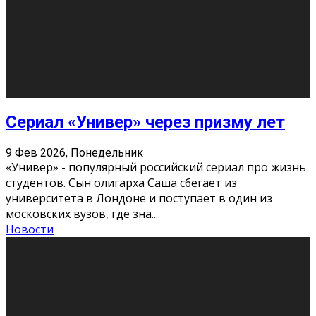
О нас
Контакты
Редакция
Архив
Реклама
Блог
Тело в дело
«Местные»
«Молодежь Коми»
Молодёжный медиацентр Verbum © 2015-2024