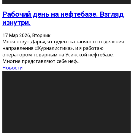
Рабочий день на нефтебазе. Взгляд
изнутри.
17 Мар 2026, Вторник
Меня зовут Дарья, я студентка заочного отделения
направления «Журналистика», и я работаю
оператором товарным на Усинской нефтебазе.
Многие представляют себе неф
...
Новости
Итальянцы в Сыктывкаре
17 Мар 2026, Вторник
24 марта впервые в Республике Коми в
симфонической концертной программе выступят два
виртуозных итальянских пианиста — братья Лоренцо
и Габриеле Баньяти с симфо
...
Новости