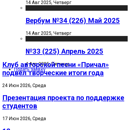
14 Авг 2025, Четверг
Вербум №34 (226) Май 2025
14 Авг 2025, Четверг
№33 (225) Апрель 2025
Клуб авторской песни «Причал»
4 Апр 2025, Пятница
Подать заявку
подвел творческие итоги года
24 Июн 2026, Среда
Презентация проекта по поддержке
студентов
17 Июн 2026, Среда