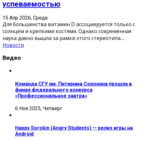
успеваемостью
15 Апр 2026, Среда
Для большинства витамин D ассоциируется только с
солнцем и крепкими костями. Однако современная
наука давно вышла за рамки этого стереотипа.
...
Новости
Видео
Команда СГУ им. Питирима Сорокина прошла в
финал федерального конкурса
«Профессиональное завтра»
6 Ноя 2025, Четверг
Happy Sorokin (Angry Students) — релиз игры на
Android