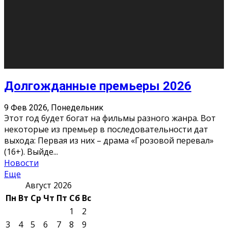
О нас
Контакты
Редакция
Архив
Реклама
Блог
Тело в дело
«Местные»
«Молодежь Коми»
Молодёжный медиацентр Verbum © 2015-2024