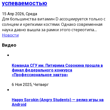
успеваемостью
15 Апр 2026, Среда
Для большинства витамин D ассоциируется только с
солнцем и крепкими костями. Однако современная
наука давно вышла за рамки этого стереотипа.
...
Новости
Видео
Команда СГУ им. Питирима Сорокина прошла в
финал федерального конкурса
«Профессиональное завтра»
6 Ноя 2025, Четверг
Happy Sorokin (Angry Students) — релиз игры на
Android