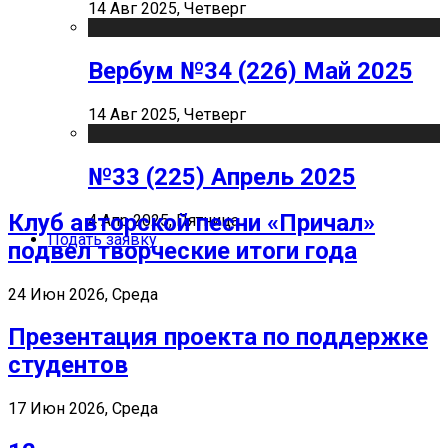
14 Авг 2025, Четверг
Вербум №34 (226) Май 2025
14 Авг 2025, Четверг
№33 (225) Апрель 2025
Клуб авторской песни «Причал»
4 Апр 2025, Пятница
Подать заявку
подвел творческие итоги года
24 Июн 2026, Среда
Презентация проекта по поддержке
студентов
17 Июн 2026, Среда