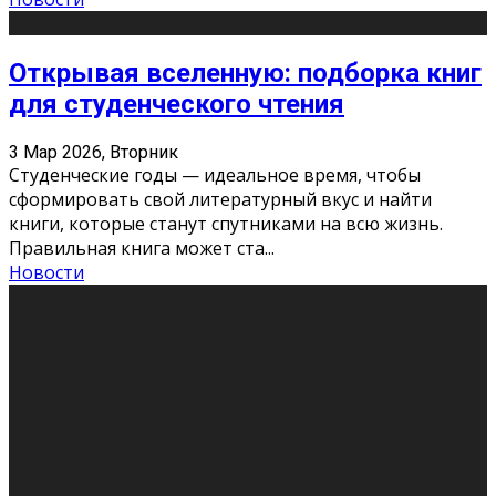
Открывая вселенную: подборка книг
для студенческого чтения
3 Мар 2026, Вторник
Студенческие годы — идеальное время, чтобы
сформировать свой литературный вкус и найти
книги, которые станут спутниками на всю жизнь.
Правильная книга может ста
...
Новости
Профессии будущего
11 Фев 2026, Среда
Мир меняется очень быстро. Что вчера казалось чем-
то невероятным, завтра окажется реальностью.
Роботы заменяют профессии людей, искусственный
интеллект пишет те
...