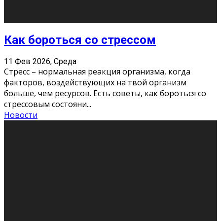
Хорошо, что о дате экзам
...
Новости
Подведены итоги Республиканского
конкурса «Моя семейная реликвия»,
приуроченного к Году села в
Республике Коми