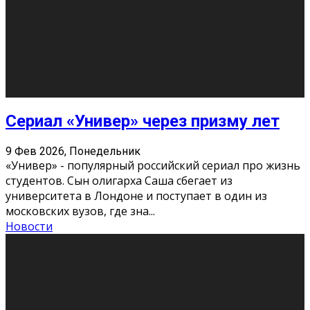
Этот год будет богат на фильмы разного жанра. Вот
некоторые из премьер в последовательности дат
выхода: Первая из них – драма «Грозовой перевал»
(16+). Выйде
...
Новости
Еще
Август 2026
Пн
Вт
Ср
Чт
Пт
Сб
Вс
1
2
3
4
5
6
7
8
9
10
11
12
13
14
15
16
17
18
19
20
21
22
23
24
25
26
27
28
29
30
31
« Июн
Найти на сайте: