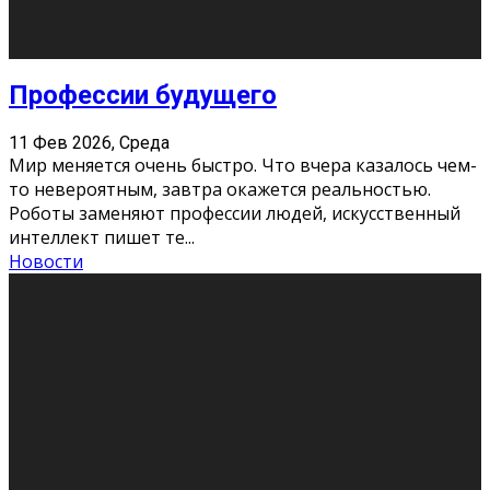
Новости
Как бороться со стрессом
11 Фев 2026, Среда
Стресс – нормальная реакция организма, когда
факторов, воздействующих на твой организм
больше, чем ресурсов. Есть советы, как бороться со
стрессовым состояни
...
Новости
Как подготовиться к экзаменам без
паники
11 Фев 2026, Среда
Все студенты в университете сталкиваются со
стрессом и бессонными ночами. Чем ближе дедлайн,
тем больше трясутся коленки с каждым днем.