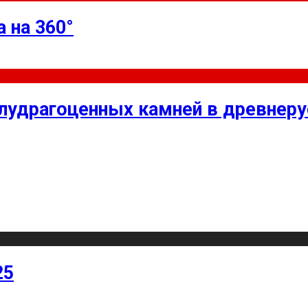
 на 360°
олудрагоценных камней в древнер
25