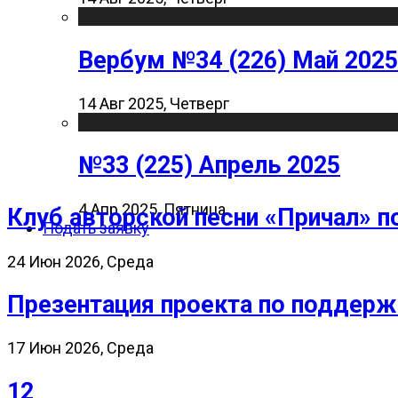
Вербум №34 (226) Май 2025
14 Авг 2025, Четверг
№33 (225) Апрель 2025
4 Апр 2025, Пятница
Клуб авторской песни «Причал» п
Подать заявку
24 Июн 2026, Среда
Презентация проекта по поддерж
17 Июн 2026, Среда
12