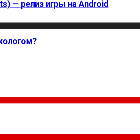
ts) — релиз игры на Android
хологом?