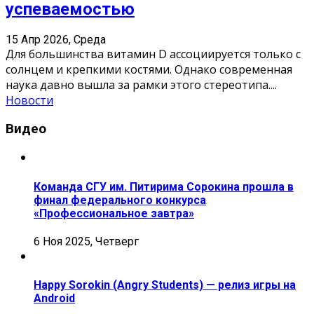
успеваемостью
15 Апр 2026, Среда
Для большинства витамин D ассоциируется только с
солнцем и крепкими костями. Однако современная
наука давно вышла за рамки этого стереотипа.
...
Новости
Видео
Команда СГУ им. Питирима Сорокина прошла в
финал федерального конкурса
«Профессиональное завтра»
6 Ноя 2025, Четверг
Happy Sorokin (Angry Students) — релиз игры на
Android