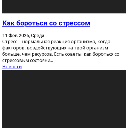
Хорошо, что о дате экзам
...
Новости
Подведены итоги Республиканского
конкурса «Моя семейная реликвия»,
приуроченного к Году села в
Республике Коми