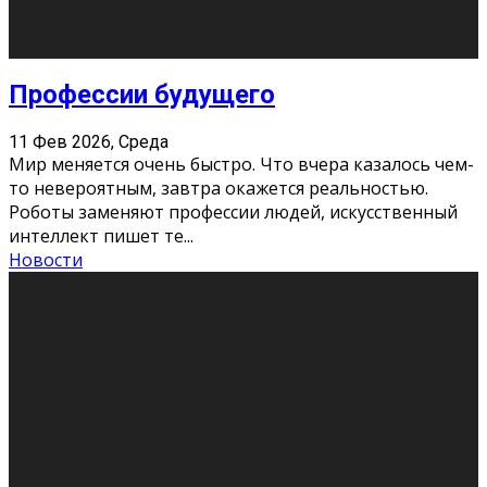
Новости
Как бороться со стрессом
11 Фев 2026, Среда
Стресс – нормальная реакция организма, когда
факторов, воздействующих на твой организм
больше, чем ресурсов. Есть советы, как бороться со
стрессовым состояни
...
Новости
Как подготовиться к экзаменам без
паники
11 Фев 2026, Среда
Все студенты в университете сталкиваются со
стрессом и бессонными ночами. Чем ближе дедлайн,
тем больше трясутся коленки с каждым днем.