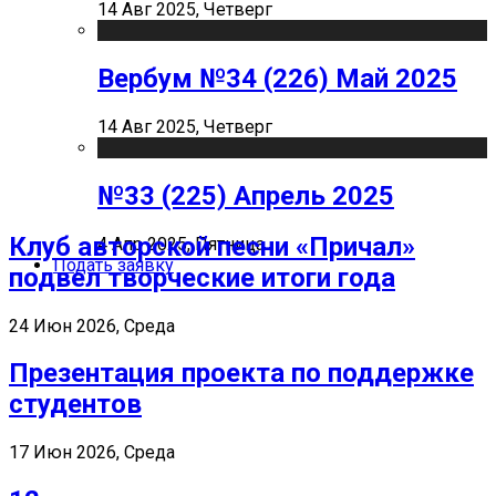
14 Авг 2025, Четверг
Вербум №34 (226) Май 2025
14 Авг 2025, Четверг
№33 (225) Апрель 2025
Клуб авторской песни «Причал»
4 Апр 2025, Пятница
Подать заявку
подвел творческие итоги года
24 Июн 2026, Среда
Презентация проекта по поддержке
студентов
17 Июн 2026, Среда