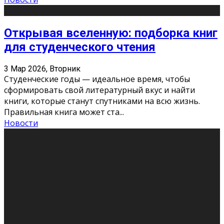
Открывая вселенную: подборка книг
для студенческого чтения
3 Мар 2026, Вторник
Студенческие годы — идеальное время, чтобы
сформировать свой литературный вкус и найти
книги, которые станут спутниками на всю жизнь.
Правильная книга может ста
...
Новости
Профессии будущего
11 Фев 2026, Среда
Мир меняется очень быстро. Что вчера казалось чем-
то невероятным, завтра окажется реальностью.
Роботы заменяют профессии людей, искусственный
интеллект пишет те
...