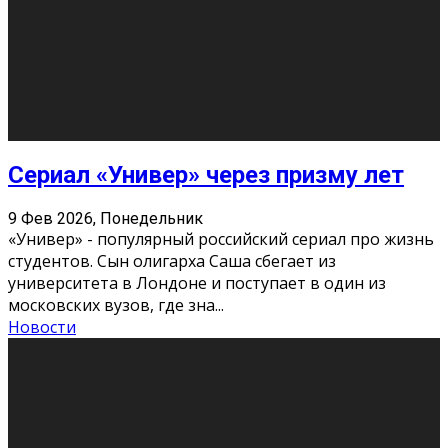
Этот год будет богат на фильмы разного жанра. Вот
некоторые из премьер в последовательности дат
выхода: Первая из них – драма «Грозовой перевал»
(16+). Выйде
...
Новости
Еще
Август 2026
Пн
Вт
Ср
Чт
Пт
Сб
Вс
1
2
3
4
5
6
7
8
9
10
11
12
13
14
15
16
17
18
19
20
21
22
23
24
25
26
27
28
29
30
31
« Июн
Найти на сайте: