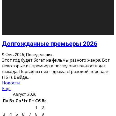
О нас
Контакты
Редакция
Архив
Реклама
Блог
Тело в дело
«Местные»
«Молодежь Коми»
Молодёжный медиацентр Verbum © 2015-2024