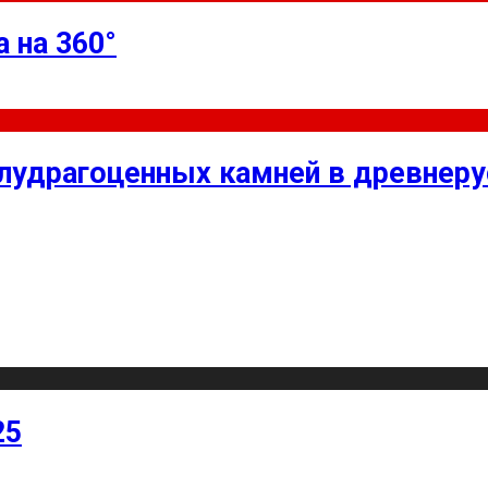
 на 360°
олудрагоценных камней в древнер
25