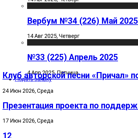
Вербум №34 (226) Май 2025
14 Авг 2025, Четверг
№33 (225) Апрель 2025
4 Апр 2025, Пятница
Клуб авторской песни «Причал» п
Подать заявку
24 Июн 2026, Среда
Презентация проекта по поддерж
17 Июн 2026, Среда
12