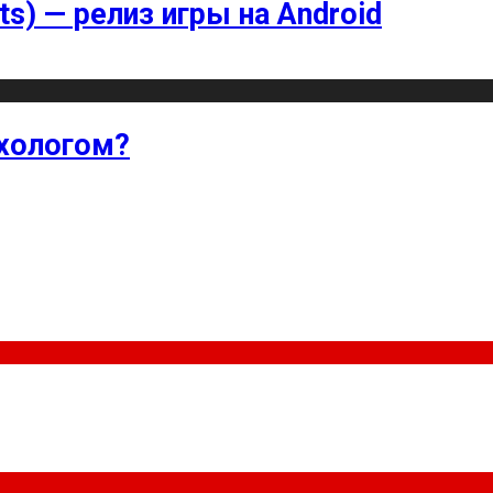
ts) — релиз игры на Android
хологом?