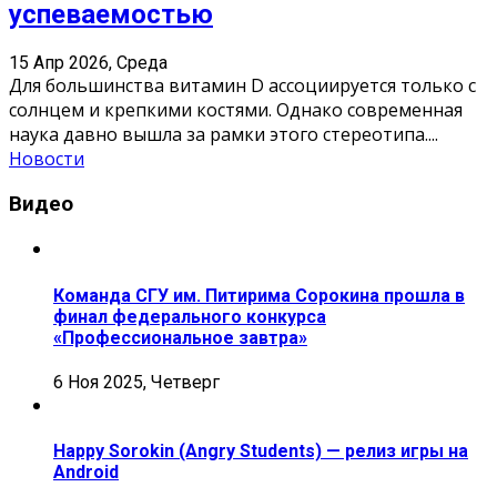
успеваемостью
15 Апр 2026, Среда
Для большинства витамин D ассоциируется только с
солнцем и крепкими костями. Однако современная
наука давно вышла за рамки этого стереотипа.
...
Новости
Видео
Команда СГУ им. Питирима Сорокина прошла в
финал федерального конкурса
«Профессиональное завтра»
6 Ноя 2025, Четверг
Happy Sorokin (Angry Students) — релиз игры на
Android