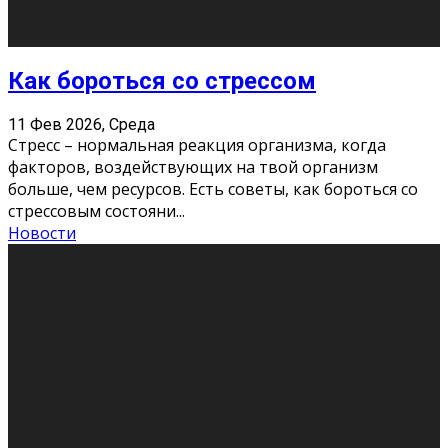
Хорошо, что о дате экзам
...
Новости
Подведены итоги Республиканского
конкурса «Моя семейная реликвия»,
приуроченного к Году села в
Республике Коми