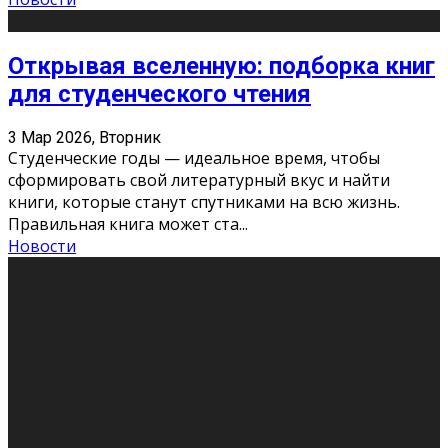
Открывая вселенную: подборка книг
для студенческого чтения
3 Мар 2026, Вторник
Студенческие годы — идеальное время, чтобы
сформировать свой литературный вкус и найти
книги, которые станут спутниками на всю жизнь.
Правильная книга может ста
...
Новости
Профессии будущего
11 Фев 2026, Среда
Мир меняется очень быстро. Что вчера казалось чем-
то невероятным, завтра окажется реальностью.
Роботы заменяют профессии людей, искусственный
интеллект пишет те
...