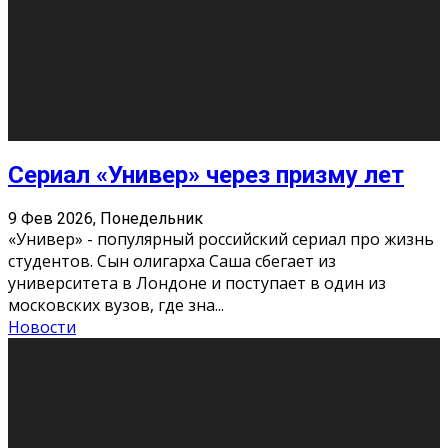
Этот год будет богат на фильмы разного жанра. Вот
некоторые из премьер в последовательности дат
выхода: Первая из них – драма «Грозовой перевал»
(16+). Выйде
...
Новости
Еще
Август 2026
Пн
Вт
Ср
Чт
Пт
Сб
Вс
1
2
3
4
5
6
7
8
9
10
11
12
13
14
15
16
17
18
19
20
21
22
23
24
25
26
27
28
29
30
31
« Июн
Найти на сайте: