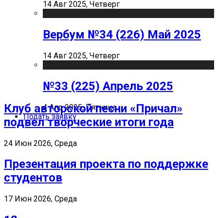
14 Авг 2025, Четверг
Вербум №34 (226) Май 2025
14 Авг 2025, Четверг
№33 (225) Апрель 2025
Клуб авторской песни «Причал»
4 Апр 2025, Пятница
Подать заявку
подвел творческие итоги года
24 Июн 2026, Среда
Презентация проекта по поддержке
студентов
17 Июн 2026, Среда