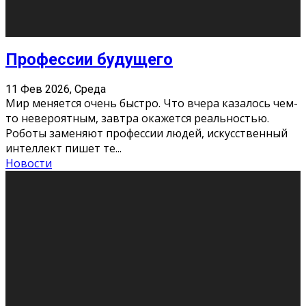
Новости
Как бороться со стрессом
11 Фев 2026, Среда
Стресс – нормальная реакция организма, когда
факторов, воздействующих на твой организм
больше, чем ресурсов. Есть советы, как бороться со
стрессовым состояни
...
Новости
Как подготовиться к экзаменам без
паники
11 Фев 2026, Среда
Все студенты в университете сталкиваются со
стрессом и бессонными ночами. Чем ближе дедлайн,
тем больше трясутся коленки с каждым днем.