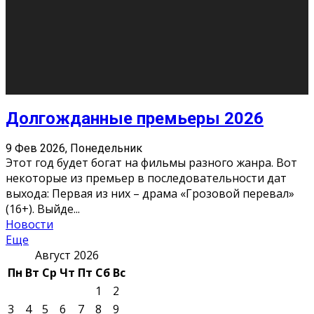
О нас
Контакты
Редакция
Архив
Реклама
Блог
Тело в дело
«Местные»
«Молодежь Коми»
Молодёжный медиацентр Verbum © 2015-2024