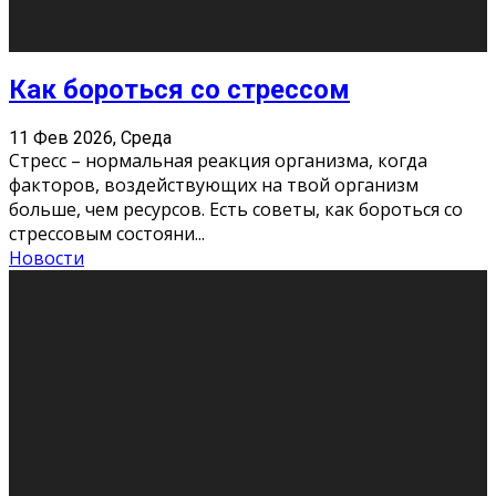
Хорошо, что о дате экзам
...
Новости
Подведены итоги Республиканского
конкурса «Моя семейная реликвия»,
приуроченного к Году села в
Республике Коми