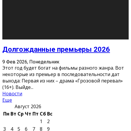
О нас
Контакты
Редакция
Архив
Реклама
Блог
Тело в дело
«Местные»
«Молодежь Коми»
Молодёжный медиацентр Verbum © 2015-2024