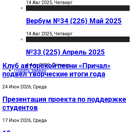
14 Авг 2025, Четверг
Вербум №34 (226) Май 2025
14 Авг 2025, Четверг
№33 (225) Апрель 2025
Клуб авторской песни «Причал»
4 Апр 2025, Пятница
Подать заявку
подвел творческие итоги года
24 Июн 2026, Среда
Презентация проекта по поддержке
студентов
17 Июн 2026, Среда