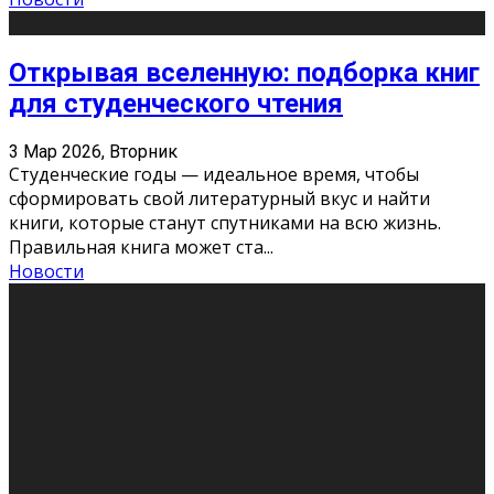
Открывая вселенную: подборка книг
для студенческого чтения
3 Мар 2026, Вторник
Студенческие годы — идеальное время, чтобы
сформировать свой литературный вкус и найти
книги, которые станут спутниками на всю жизнь.
Правильная книга может ста
...
Новости
Профессии будущего
11 Фев 2026, Среда
Мир меняется очень быстро. Что вчера казалось чем-
то невероятным, завтра окажется реальностью.
Роботы заменяют профессии людей, искусственный
интеллект пишет те
...