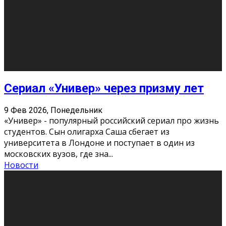
Этот год будет богат на фильмы разного жанра. Вот
некоторые из премьер в последовательности дат
выхода: Первая из них – драма «Грозовой перевал»
(16+). Выйде
...
Новости
Еще
Август 2026
Пн
Вт
Ср
Чт
Пт
Сб
Вс
1
2
3
4
5
6
7
8
9
10
11
12
13
14
15
16
17
18
19
20
21
22
23
24
25
26
27
28
29
30
31
« Июн
Найти на сайте: