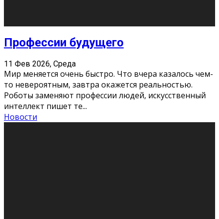
Новости
Как бороться со стрессом
11 Фев 2026, Среда
Стресс – нормальная реакция организма, когда
факторов, воздействующих на твой организм
больше, чем ресурсов. Есть советы, как бороться со
стрессовым состояни
...
Новости
Как подготовиться к экзаменам без
паники
11 Фев 2026, Среда
Все студенты в университете сталкиваются со
стрессом и бессонными ночами. Чем ближе дедлайн,
тем больше трясутся коленки с каждым днем.