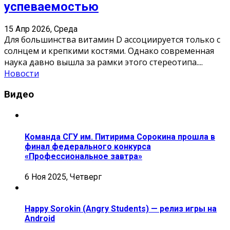
успеваемостью
15 Апр 2026, Среда
Для большинства витамин D ассоциируется только с
солнцем и крепкими костями. Однако современная
наука давно вышла за рамки этого стереотипа.
...
Новости
Видео
Команда СГУ им. Питирима Сорокина прошла в
финал федерального конкурса
«Профессиональное завтра»
6 Ноя 2025, Четверг
Happy Sorokin (Angry Students) — релиз игры на
Android