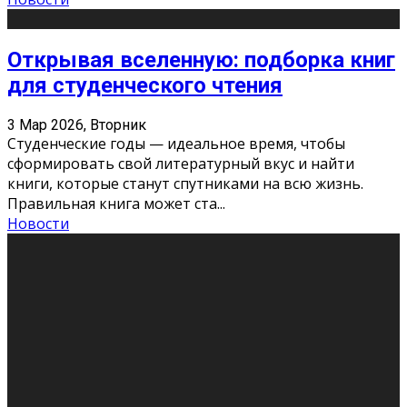
Открывая вселенную: подборка книг
для студенческого чтения
3 Мар 2026, Вторник
Студенческие годы — идеальное время, чтобы
сформировать свой литературный вкус и найти
книги, которые станут спутниками на всю жизнь.
Правильная книга может ста
...
Новости
Профессии будущего
11 Фев 2026, Среда
Мир меняется очень быстро. Что вчера казалось чем-
то невероятным, завтра окажется реальностью.
Роботы заменяют профессии людей, искусственный
интеллект пишет те
...