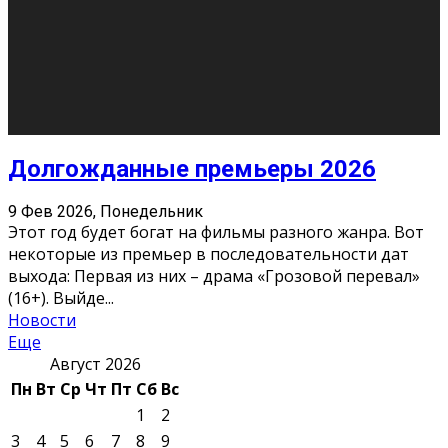
О нас
Контакты
Редакция
Архив
Реклама
Блог
Тело в дело
«Местные»
«Молодежь Коми»
Молодёжный медиацентр Verbum © 2015-2024