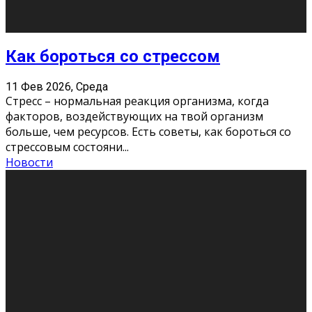
Хорошо, что о дате экзам
...
Новости
Подведены итоги Республиканского
конкурса «Моя семейная реликвия»,
приуроченного к Году села в
Республике Коми