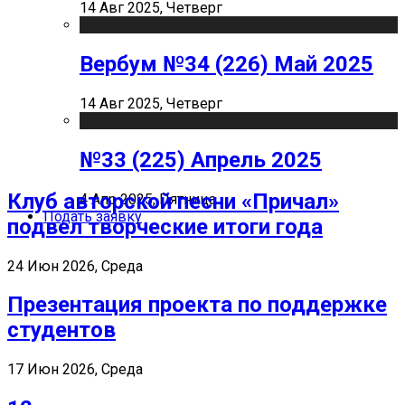
14 Авг 2025, Четверг
Вербум №34 (226) Май 2025
14 Авг 2025, Четверг
№33 (225) Апрель 2025
Клуб авторской песни «Причал»
4 Апр 2025, Пятница
Подать заявку
подвел творческие итоги года
24 Июн 2026, Среда
Презентация проекта по поддержке
студентов
17 Июн 2026, Среда