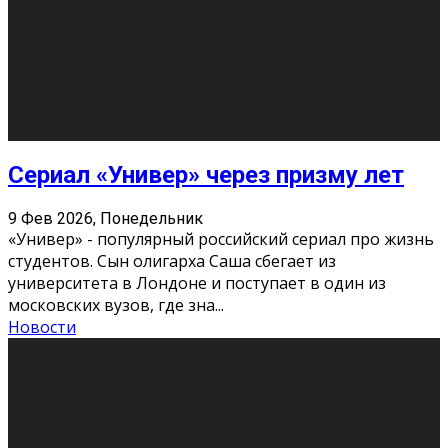
Этот год будет богат на фильмы разного жанра. Вот
некоторые из премьер в последовательности дат
выхода: Первая из них – драма «Грозовой перевал»
(16+). Выйде
...
Новости
Еще
Август 2026
Пн
Вт
Ср
Чт
Пт
Сб
Вс
1
2
3
4
5
6
7
8
9
10
11
12
13
14
15
16
17
18
19
20
21
22
23
24
25
26
27
28
29
30
31
« Июн
Найти на сайте: