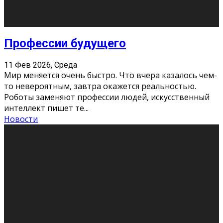
Новости
Как бороться со стрессом
11 Фев 2026, Среда
Стресс – нормальная реакция организма, когда
факторов, воздействующих на твой организм
больше, чем ресурсов. Есть советы, как бороться со
стрессовым состояни
...
Новости
Как подготовиться к экзаменам без
паники
11 Фев 2026, Среда
Все студенты в университете сталкиваются со
стрессом и бессонными ночами. Чем ближе дедлайн,
тем больше трясутся коленки с каждым днем.