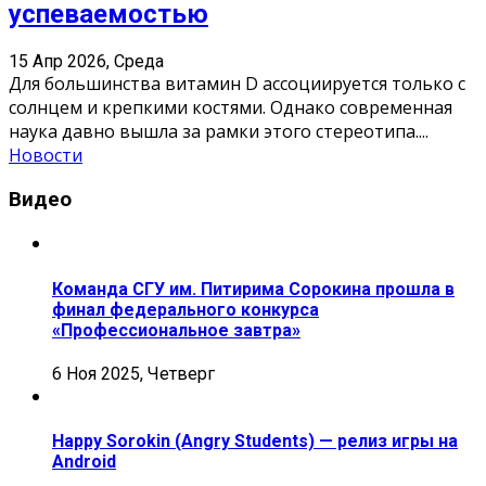
успеваемостью
15 Апр 2026, Среда
Для большинства витамин D ассоциируется только с
солнцем и крепкими костями. Однако современная
наука давно вышла за рамки этого стереотипа.
...
Новости
Видео
Команда СГУ им. Питирима Сорокина прошла в
финал федерального конкурса
«Профессиональное завтра»
6 Ноя 2025, Четверг
Happy Sorokin (Angry Students) — релиз игры на
Android