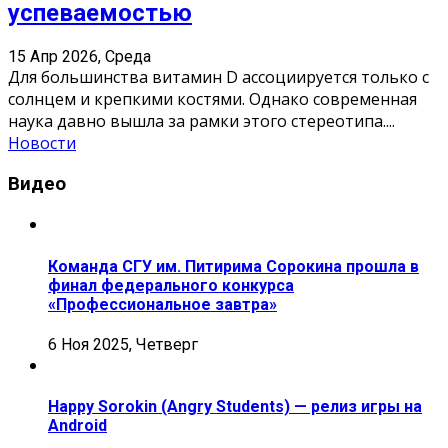
успеваемостью
15 Апр 2026, Среда
Для большинства витамин D ассоциируется только с
солнцем и крепкими костями. Однако современная
наука давно вышла за рамки этого стереотипа.
...
Новости
Видео
Команда СГУ им. Питирима Сорокина прошла в
финал федерального конкурса
«Профессиональное завтра»
6 Ноя 2025, Четверг
Happy Sorokin (Angry Students) — релиз игры на
Android