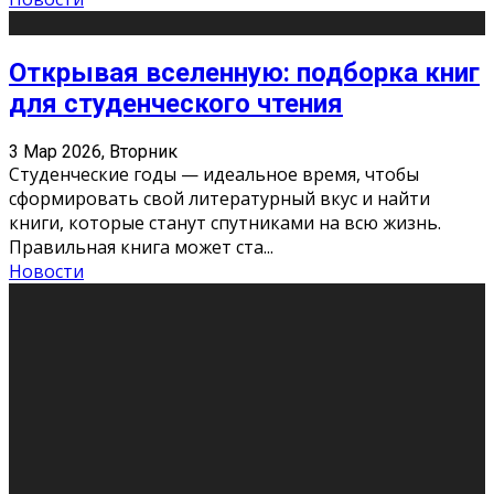
Открывая вселенную: подборка книг
для студенческого чтения
3 Мар 2026, Вторник
Студенческие годы — идеальное время, чтобы
сформировать свой литературный вкус и найти
книги, которые станут спутниками на всю жизнь.
Правильная книга может ста
...
Новости
Профессии будущего
11 Фев 2026, Среда
Мир меняется очень быстро. Что вчера казалось чем-
то невероятным, завтра окажется реальностью.
Роботы заменяют профессии людей, искусственный
интеллект пишет те
...