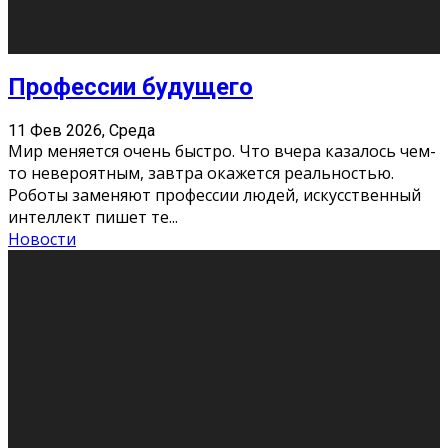
Новости
Как бороться со стрессом
11 Фев 2026, Среда
Стресс – нормальная реакция организма, когда
факторов, воздействующих на твой организм
больше, чем ресурсов. Есть советы, как бороться со
стрессовым состояни
...
Новости
Как подготовиться к экзаменам без
паники
11 Фев 2026, Среда
Все студенты в университете сталкиваются со
стрессом и бессонными ночами. Чем ближе дедлайн,
тем больше трясутся коленки с каждым днем.