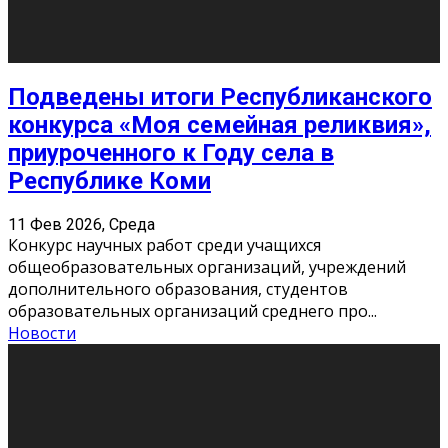
Долгожданные премьеры 2026
9 Фев 2026, Понедельник
Этот год будет богат на фильмы разного жанра. Вот
некоторые из премьер в последовательности дат
выхода: Первая из них – драма «Грозовой перевал»
(16+). Выйде
...
Новости
Еще
Август 2026
Пн
Вт
Ср
Чт
Пт
Сб
Вс
1
2
3
4
5
6
7
8
9