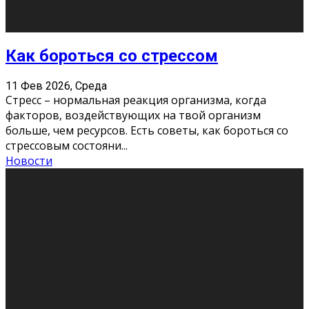
Хорошо, что о дате экзам
...
Новости
Подведены итоги Республиканского
конкурса «Моя семейная реликвия»,
приуроченного к Году села в
Республике Коми
11 Фев 2026, Среда
Конкурс научных работ среди учащихся
общеобразовательных организаций, учреждений
дополнительного образования, студентов
образовательных организаций среднего про
...
Новости