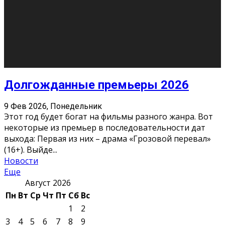
О нас
Контакты
Редакция
Архив
Реклама
Блог
Тело в дело
«Местные»
«Молодежь Коми»
Молодёжный медиацентр Verbum © 2015-2024
Мнение авторов может не совпадать с позицией
редакции.