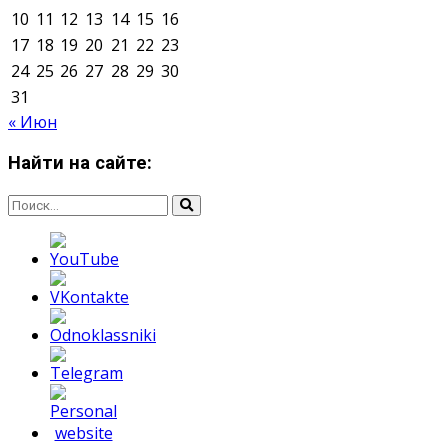
О нас
Контакты
Редакция
Архив
Реклама
Блог
Тело в дело
«Местные»
«Молодежь Коми»
Молодёжный медиацентр Verbum © 2015-2024
Мнение авторов может не совпадать с позицией
редакции.