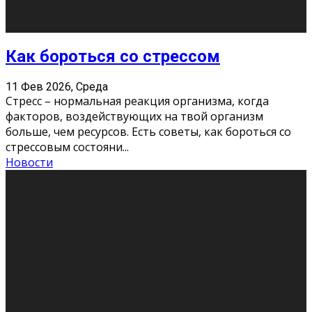
Как подготовиться к экзаменам без
паники
11 Фев 2026, Среда
Все студенты в университете сталкиваются со
стрессом и бессонными ночами. Чем ближе дедлайн,
тем больше трясутся коленки с каждым днем.
Хорошо, что о дате экзам
...
Новости