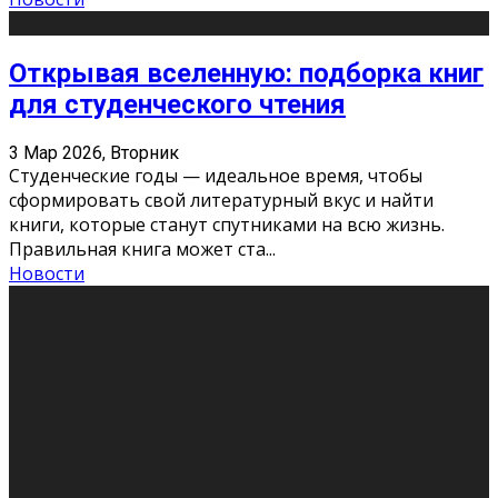
Открывая вселенную: подборка книг
для студенческого чтения
3 Мар 2026, Вторник
Студенческие годы — идеальное время, чтобы
сформировать свой литературный вкус и найти
книги, которые станут спутниками на всю жизнь.
Правильная книга может ста
...
Новости
Профессии будущего
11 Фев 2026, Среда
Мир меняется очень быстро. Что вчера казалось чем-
то невероятным, завтра окажется реальностью.
Роботы заменяют профессии людей, искусственный
интеллект пишет те
...