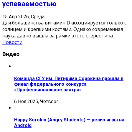
успеваемостью
15 Апр 2026, Среда
Для большинства витамин D ассоциируется только с
солнцем и крепкими костями. Однако современная
наука давно вышла за рамки этого стереотипа.
...
Новости
Видео
Команда СГУ им. Питирима Сорокина прошла в
финал федерального конкурса
«Профессиональное завтра»
6 Ноя 2025, Четверг
Happy Sorokin (Angry Students) — релиз игры на
Android