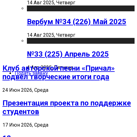
14 Авг 2025, Четверг
Вербум №34 (226) Май 2025
14 Авг 2025, Четверг
№33 (225) Апрель 2025
Клуб авторской песни «Причал»
4 Апр 2025, Пятница
Подать заявку
подвел творческие итоги года
24 Июн 2026, Среда
Презентация проекта по поддержке
студентов
17 Июн 2026, Среда