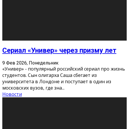
Долгожданные премьеры 2026
9 Фев 2026, Понедельник
Этот год будет богат на фильмы разного жанра. Вот
некоторые из премьер в последовательности дат
выхода: Первая из них – драма «Грозовой перевал»
(16+). Выйде
...
Новости
Еще
Август 2026
Пн
Вт
Ср
Чт
Пт
Сб
Вс
1
2
3
4
5
6
7
8
9