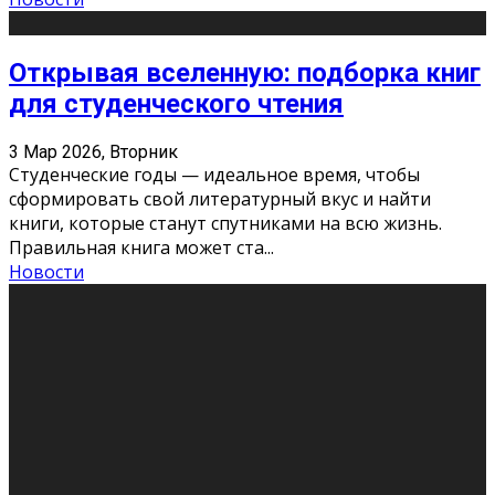
Открывая вселенную: подборка книг
для студенческого чтения
3 Мар 2026, Вторник
Студенческие годы — идеальное время, чтобы
сформировать свой литературный вкус и найти
книги, которые станут спутниками на всю жизнь.
Правильная книга может ста
...
Новости
Профессии будущего
11 Фев 2026, Среда
Мир меняется очень быстро. Что вчера казалось чем-
то невероятным, завтра окажется реальностью.
Роботы заменяют профессии людей, искусственный
интеллект пишет те
...