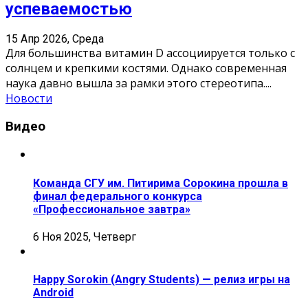
успеваемостью
15 Апр 2026, Среда
Для большинства витамин D ассоциируется только с
солнцем и крепкими костями. Однако современная
наука давно вышла за рамки этого стереотипа.
...
Новости
Видео
Команда СГУ им. Питирима Сорокина прошла в
финал федерального конкурса
«Профессиональное завтра»
6 Ноя 2025, Четверг
Happy Sorokin (Angry Students) — релиз игры на
Android