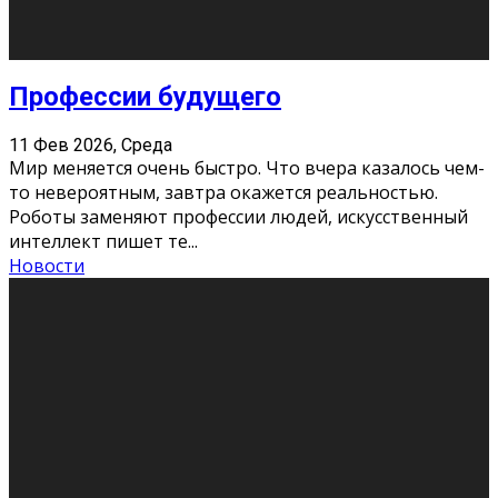
Новости
Как бороться со стрессом
11 Фев 2026, Среда
Стресс – нормальная реакция организма, когда
факторов, воздействующих на твой организм
больше, чем ресурсов. Есть советы, как бороться со
стрессовым состояни
...
Новости
Как подготовиться к экзаменам без
паники
11 Фев 2026, Среда
Все студенты в университете сталкиваются со
стрессом и бессонными ночами. Чем ближе дедлайн,
тем больше трясутся коленки с каждым днем.