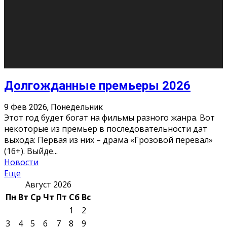
О нас
Контакты
Редакция
Архив
Реклама
Блог
Тело в дело
«Местные»
«Молодежь Коми»
Молодёжный медиацентр Verbum © 2015-2024