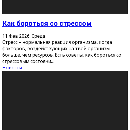
Хорошо, что о дате экзам
...
Новости
Подведены итоги Республиканского
конкурса «Моя семейная реликвия»,
приуроченного к Году села в
Республике Коми