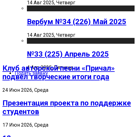
14 Авг 2025, Четверг
Вербум №34 (226) Май 2025
14 Авг 2025, Четверг
№33 (225) Апрель 2025
Клуб авторской песни «Причал»
4 Апр 2025, Пятница
Подать заявку
подвел творческие итоги года
24 Июн 2026, Среда
Презентация проекта по поддержке
студентов
17 Июн 2026, Среда