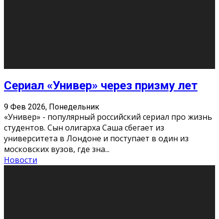
Этот год будет богат на фильмы разного жанра. Вот
некоторые из премьер в последовательности дат
выхода: Первая из них – драма «Грозовой перевал»
(16+). Выйде
...
Новости
Еще
Август 2026
Пн
Вт
Ср
Чт
Пт
Сб
Вс
1
2
3
4
5
6
7
8
9
10
11
12
13
14
15
16
17
18
19
20
21
22
23
24
25
26
27
28
29
30
31
« Июн
Найти на сайте: