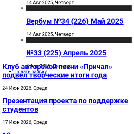
14 Авг 2025, Четверг
Вербум №34 (226) Май 2025
14 Авг 2025, Четверг
№33 (225) Апрель 2025
Клуб авторской песни «Причал»
4 Апр 2025, Пятница
Подать заявку
подвел творческие итоги года
24 Июн 2026, Среда
Презентация проекта по поддержке
студентов
17 Июн 2026, Среда