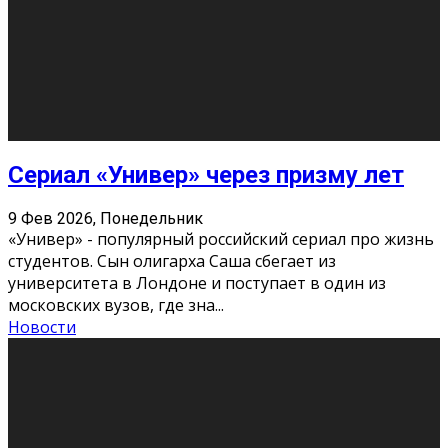
Долгожданные премьеры 2026
9 Фев 2026, Понедельник
Этот год будет богат на фильмы разного жанра. Вот
некоторые из премьер в последовательности дат
выхода: Первая из них – драма «Грозовой перевал»
(16+). Выйде
...
Новости
Еще
Август 2026
Пн
Вт
Ср
Чт
Пт
Сб
Вс
1
2
3
4
5
6
7
8
9