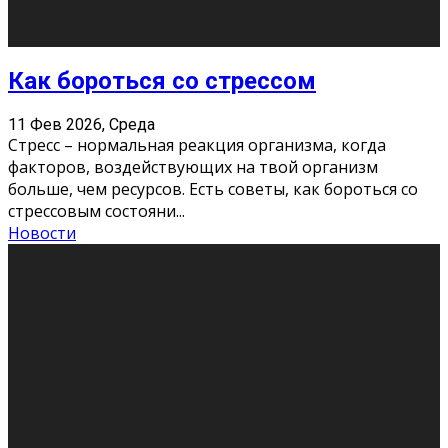
Как подготовиться к экзаменам без
паники
11 Фев 2026, Среда
Все студенты в университете сталкиваются со
стрессом и бессонными ночами. Чем ближе дедлайн,
тем больше трясутся коленки с каждым днем.
Хорошо, что о дате экзам
...
Новости