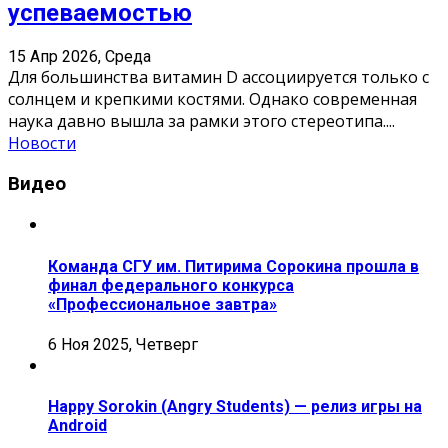
успеваемостью
15 Апр 2026, Среда
Для большинства витамин D ассоциируется только с
солнцем и крепкими костями. Однако современная
наука давно вышла за рамки этого стереотипа.
...
Новости
Видео
Команда СГУ им. Питирима Сорокина прошла в
финал федерального конкурса
«Профессиональное завтра»
6 Ноя 2025, Четверг
Happy Sorokin (Angry Students) — релиз игры на
Android