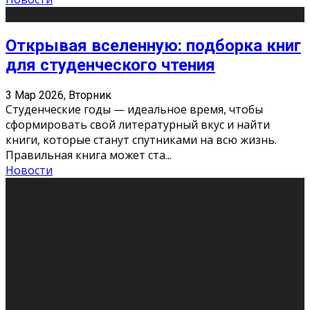
Открывая вселенную: подборка книг
для студенческого чтения
3 Мар 2026, Вторник
Студенческие годы — идеальное время, чтобы
сформировать свой литературный вкус и найти
книги, которые станут спутниками на всю жизнь.
Правильная книга может ста
...
Новости
Профессии будущего
11 Фев 2026, Среда
Мир меняется очень быстро. Что вчера казалось чем-
то невероятным, завтра окажется реальностью.
Роботы заменяют профессии людей, искусственный
интеллект пишет те
...