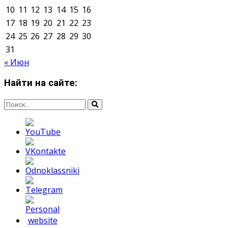
О нас
Контакты
Редакция
Архив
Реклама
Блог
Тело в дело
«Местные»
«Молодежь Коми»
Молодёжный медиацентр Verbum © 2015-2024
Мнение авторов может не совпадать с позицией
редакции.