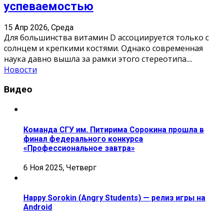
успеваемостью
15 Апр 2026, Среда
Для большинства витамин D ассоциируется только с
солнцем и крепкими костями. Однако современная
наука давно вышла за рамки этого стереотипа.
...
Новости
Видео
Команда СГУ им. Питирима Сорокина прошла в
финал федерального конкурса
«Профессиональное завтра»
6 Ноя 2025, Четверг
Happy Sorokin (Angry Students) — релиз игры на
Android