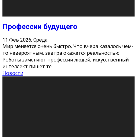
Новости
Как бороться со стрессом
11 Фев 2026, Среда
Стресс – нормальная реакция организма, когда
факторов, воздействующих на твой организм
больше, чем ресурсов. Есть советы, как бороться со
стрессовым состояни
...
Новости
Как подготовиться к экзаменам без
паники
11 Фев 2026, Среда
Все студенты в университете сталкиваются со
стрессом и бессонными ночами. Чем ближе дедлайн,
тем больше трясутся коленки с каждым днем.