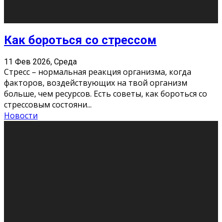
Хорошо, что о дате экзам
...
Новости
Подведены итоги Республиканского
конкурса «Моя семейная реликвия»,
приуроченного к Году села в
Республике Коми