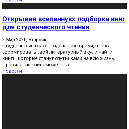
Открывая вселенную: подборка книг
для студенческого чтения
3 Мар 2026, Вторник
Студенческие годы — идеальное время, чтобы
сформировать свой литературный вкус и найти
книги, которые станут спутниками на всю жизнь.
Правильная книга может ста
...
Новости
Профессии будущего
11 Фев 2026, Среда
Мир меняется очень быстро. Что вчера казалось чем-
то невероятным, завтра окажется реальностью.
Роботы заменяют профессии людей, искусственный
интеллект пишет те
...