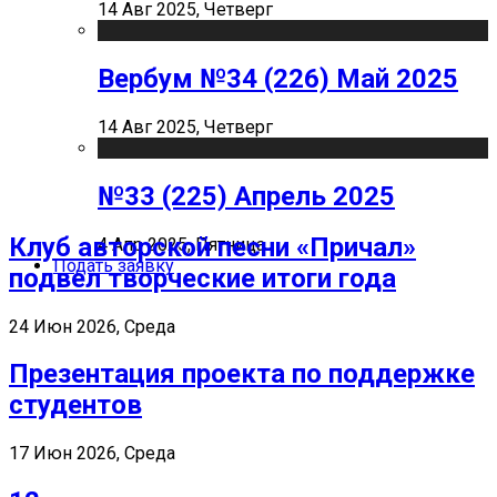
14 Авг 2025, Четверг
Вербум №34 (226) Май 2025
14 Авг 2025, Четверг
№33 (225) Апрель 2025
Клуб авторской песни «Причал»
4 Апр 2025, Пятница
Подать заявку
подвел творческие итоги года
24 Июн 2026, Среда
Презентация проекта по поддержке
студентов
17 Июн 2026, Среда