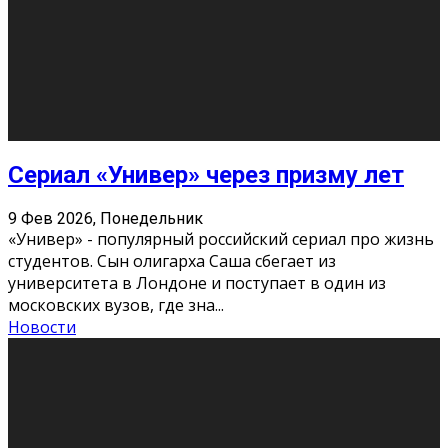
Этот год будет богат на фильмы разного жанра. Вот
некоторые из премьер в последовательности дат
выхода: Первая из них – драма «Грозовой перевал»
(16+). Выйде
...
Новости
Еще
Август 2026
Пн
Вт
Ср
Чт
Пт
Сб
Вс
1
2
3
4
5
6
7
8
9
10
11
12
13
14
15
16
17
18
19
20
21
22
23
24
25
26
27
28
29
30
31
« Июн
Найти на сайте: