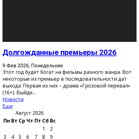
О нас
Контакты
Редакция
Архив
Реклама
Блог
Тело в дело
«Местные»
«Молодежь Коми»
Молодёжный медиацентр Verbum © 2015-2024