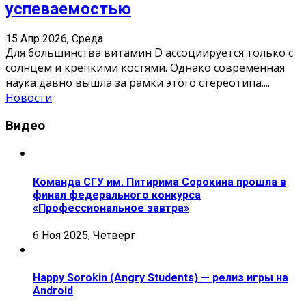
успеваемостью
15 Апр 2026, Среда
Для большинства витамин D ассоциируется только с
солнцем и крепкими костями. Однако современная
наука давно вышла за рамки этого стереотипа.
...
Новости
Видео
Команда СГУ им. Питирима Сорокина прошла в
финал федерального конкурса
«Профессиональное завтра»
6 Ноя 2025, Четверг
Happy Sorokin (Angry Students) — релиз игры на
Android