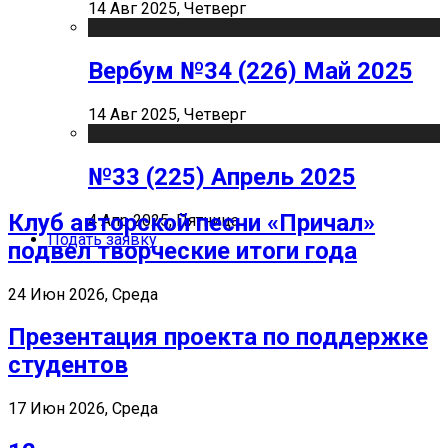
14 Авг 2025, Четверг
Вербум №34 (226) Май 2025
14 Авг 2025, Четверг
№33 (225) Апрель 2025
Клуб авторской песни «Причал»
4 Апр 2025, Пятница
Подать заявку
подвел творческие итоги года
24 Июн 2026, Среда
Презентация проекта по поддержке
студентов
17 Июн 2026, Среда