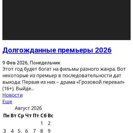
О нас
Контакты
Редакция
Архив
Реклама
Блог
Тело в дело
«Местные»
«Молодежь Коми»
Молодёжный медиацентр Verbum © 2015-2024