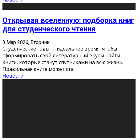
Открывая вселенную: подборка книг
для студенческого чтения
3 Мар 2026, Вторник
Студенческие годы — идеальное время, чтобы
сформировать свой литературный вкус и найти
книги, которые станут спутниками на всю жизнь.
Правильная книга может ста
...
Новости
Профессии будущего
11 Фев 2026, Среда
Мир меняется очень быстро. Что вчера казалось чем-
то невероятным, завтра окажется реальностью.
Роботы заменяют профессии людей, искусственный
интеллект пишет те
...