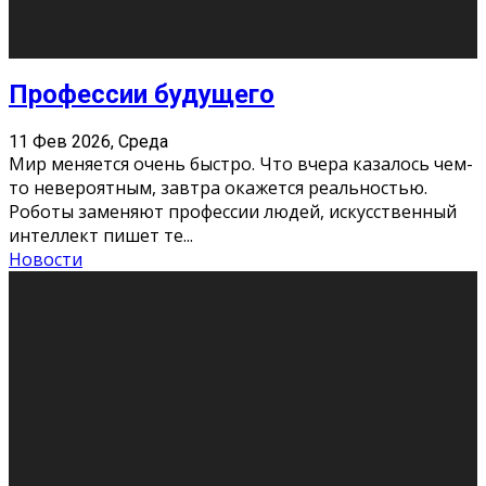
Новости
Как бороться со стрессом
11 Фев 2026, Среда
Стресс – нормальная реакция организма, когда
факторов, воздействующих на твой организм
больше, чем ресурсов. Есть советы, как бороться со
стрессовым состояни
...
Новости
Как подготовиться к экзаменам без
паники
11 Фев 2026, Среда
Все студенты в университете сталкиваются со
стрессом и бессонными ночами. Чем ближе дедлайн,
тем больше трясутся коленки с каждым днем.