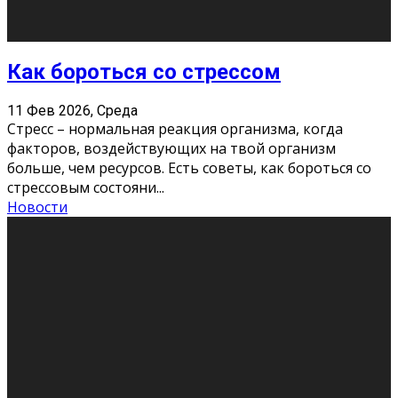
Хорошо, что о дате экзам
...
Новости
Подведены итоги Республиканского
конкурса «Моя семейная реликвия»,
приуроченного к Году села в
Республике Коми