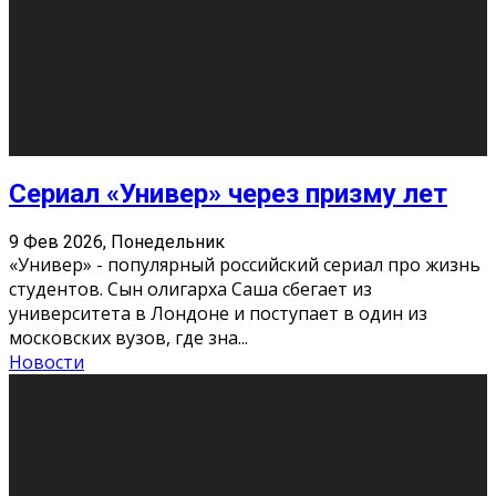
Этот год будет богат на фильмы разного жанра. Вот
некоторые из премьер в последовательности дат
выхода: Первая из них – драма «Грозовой перевал»
(16+). Выйде
...
Новости
Еще
Август 2026
Пн
Вт
Ср
Чт
Пт
Сб
Вс
1
2
3
4
5
6
7
8
9
10
11
12
13
14
15
16
17
18
19
20
21
22
23
24
25
26
27
28
29
30
31
« Июн
Найти на сайте: