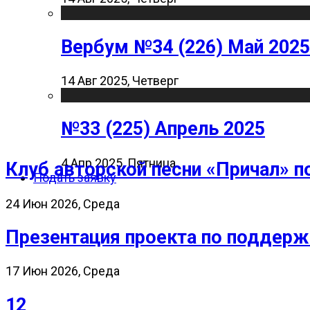
Вербум №34 (226) Май 2025
14 Авг 2025, Четверг
№33 (225) Апрель 2025
4 Апр 2025, Пятница
Клуб авторской песни «Причал» п
Подать заявку
24 Июн 2026, Среда
Презентация проекта по поддерж
17 Июн 2026, Среда
12