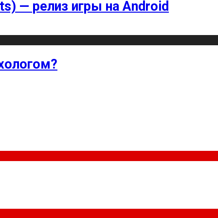
ts) — релиз игры на Android
хологом?