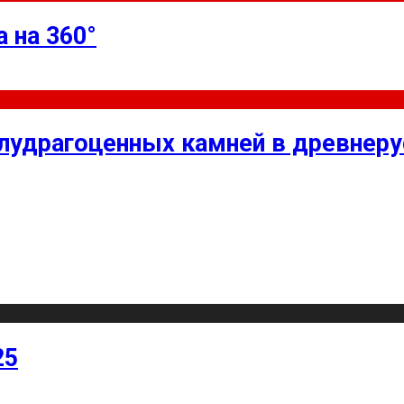
 на 360°
олудрагоценных камней в древнер
25