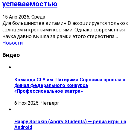
успеваемостью
15 Апр 2026, Среда
Для большинства витамин D ассоциируется только с
солнцем и крепкими костями. Однако современная
наука давно вышла за рамки этого стереотипа.
...
Новости
Видео
Команда СГУ им. Питирима Сорокина прошла в
финал федерального конкурса
«Профессиональное завтра»
6 Ноя 2025, Четверг
Happy Sorokin (Angry Students) — релиз игры на
Android