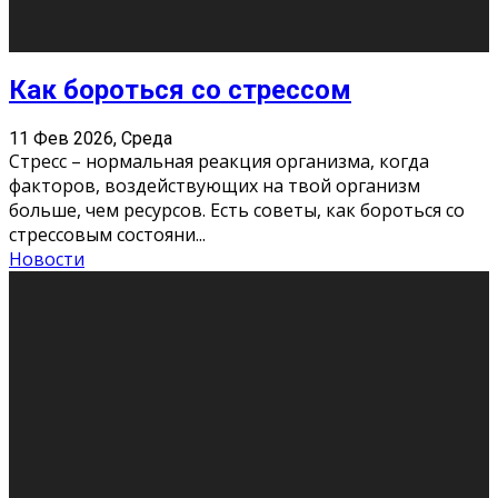
Хорошо, что о дате экзам
...
Новости
Подведены итоги Республиканского
конкурса «Моя семейная реликвия»,
приуроченного к Году села в
Республике Коми