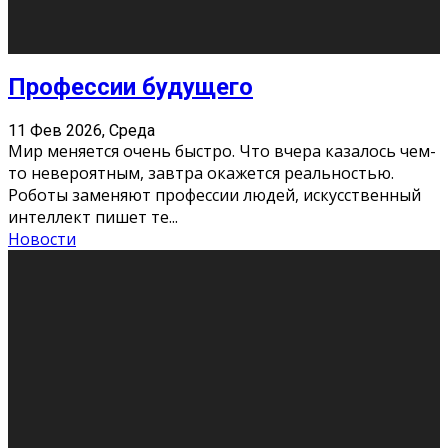
Новости
Как бороться со стрессом
11 Фев 2026, Среда
Стресс – нормальная реакция организма, когда
факторов, воздействующих на твой организм
больше, чем ресурсов. Есть советы, как бороться со
стрессовым состояни
...
Новости
Как подготовиться к экзаменам без
паники
11 Фев 2026, Среда
Все студенты в университете сталкиваются со
стрессом и бессонными ночами. Чем ближе дедлайн,
тем больше трясутся коленки с каждым днем.