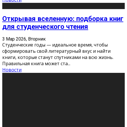
Открывая вселенную: подборка книг
для студенческого чтения
3 Мар 2026, Вторник
Студенческие годы — идеальное время, чтобы
сформировать свой литературный вкус и найти
книги, которые станут спутниками на всю жизнь.
Правильная книга может ста
...
Новости
Профессии будущего
11 Фев 2026, Среда
Мир меняется очень быстро. Что вчера казалось чем-
то невероятным, завтра окажется реальностью.
Роботы заменяют профессии людей, искусственный
интеллект пишет те
...