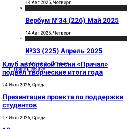
14 Авг 2025, Четверг
Вербум №34 (226) Май 2025
14 Авг 2025, Четверг
№33 (225) Апрель 2025
Клуб авторской песни «Причал»
4 Апр 2025, Пятница
Подать заявку
подвел творческие итоги года
24 Июн 2026, Среда
Презентация проекта по поддержке
студентов
17 Июн 2026, Среда