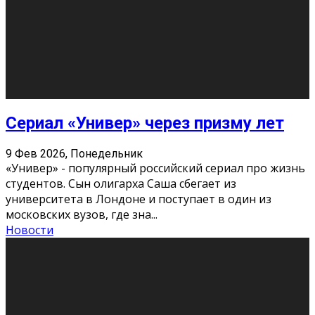
Этот год будет богат на фильмы разного жанра. Вот
некоторые из премьер в последовательности дат
выхода: Первая из них – драма «Грозовой перевал»
(16+). Выйде
...
Новости
Еще
Август 2026
Пн
Вт
Ср
Чт
Пт
Сб
Вс
1
2
3
4
5
6
7
8
9
10
11
12
13
14
15
16
17
18
19
20
21
22
23
24
25
26
27
28
29
30
31
« Июн
Найти на сайте: