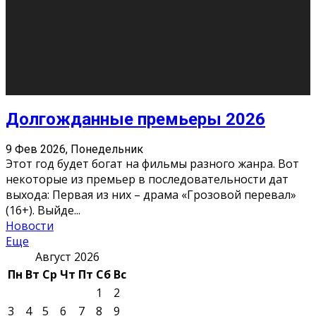
О нас
Контакты
Редакция
Архив
Реклама
Блог
Тело в дело
«Местные»
«Молодежь Коми»
Молодёжный медиацентр Verbum © 2015-2024