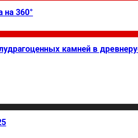
 на 360°
олудрагоценных камней в древнер
25