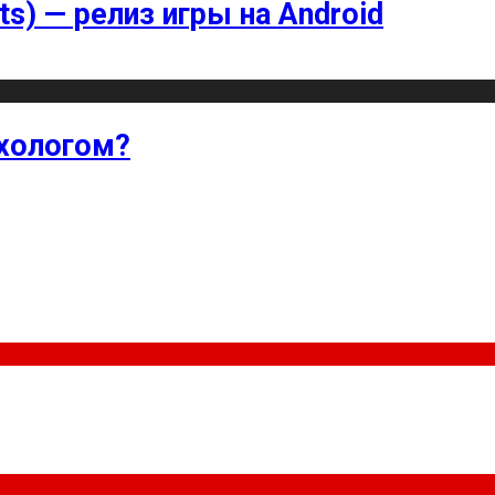
ts) — релиз игры на Android
хологом?