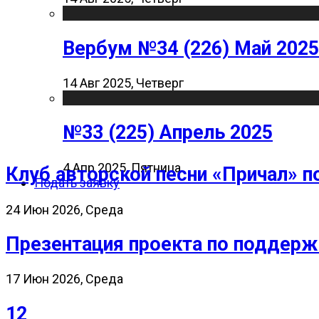
Вербум №34 (226) Май 2025
14 Авг 2025, Четверг
№33 (225) Апрель 2025
4 Апр 2025, Пятница
Клуб авторской песни «Причал» п
Подать заявку
24 Июн 2026, Среда
Презентация проекта по поддерж
17 Июн 2026, Среда
12