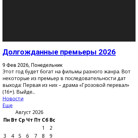
О нас
Контакты
Редакция
Архив
Реклама
Блог
Тело в дело
«Местные»
«Молодежь Коми»
Молодёжный медиацентр Verbum © 2015-2024