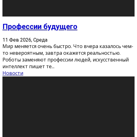
Новости
Как бороться со стрессом
11 Фев 2026, Среда
Стресс – нормальная реакция организма, когда
факторов, воздействующих на твой организм
больше, чем ресурсов. Есть советы, как бороться со
стрессовым состояни
...
Новости
Как подготовиться к экзаменам без
паники
11 Фев 2026, Среда
Все студенты в университете сталкиваются со
стрессом и бессонными ночами. Чем ближе дедлайн,
тем больше трясутся коленки с каждым днем.