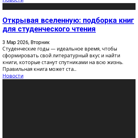
Открывая вселенную: подборка книг
для студенческого чтения
3 Мар 2026, Вторник
Студенческие годы — идеальное время, чтобы
сформировать свой литературный вкус и найти
книги, которые станут спутниками на всю жизнь.
Правильная книга может ста
...
Новости
Профессии будущего
11 Фев 2026, Среда
Мир меняется очень быстро. Что вчера казалось чем-
то невероятным, завтра окажется реальностью.
Роботы заменяют профессии людей, искусственный
интеллект пишет те
...