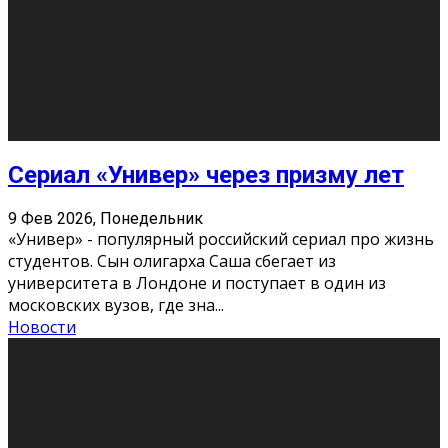
Этот год будет богат на фильмы разного жанра. Вот
некоторые из премьер в последовательности дат
выхода: Первая из них – драма «Грозовой перевал»
(16+). Выйде
...
Новости
Еще
Август 2026
Пн
Вт
Ср
Чт
Пт
Сб
Вс
1
2
3
4
5
6
7
8
9
10
11
12
13
14
15
16
17
18
19
20
21
22
23
24
25
26
27
28
29
30
31
« Июн
Найти на сайте: