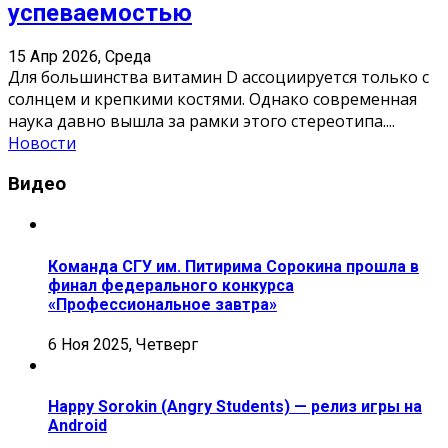
успеваемостью
15 Апр 2026, Среда
Для большинства витамин D ассоциируется только с
солнцем и крепкими костями. Однако современная
наука давно вышла за рамки этого стереотипа.
...
Новости
Видео
Команда СГУ им. Питирима Сорокина прошла в
финал федерального конкурса
«Профессиональное завтра»
6 Ноя 2025, Четверг
Happy Sorokin (Angry Students) — релиз игры на
Android