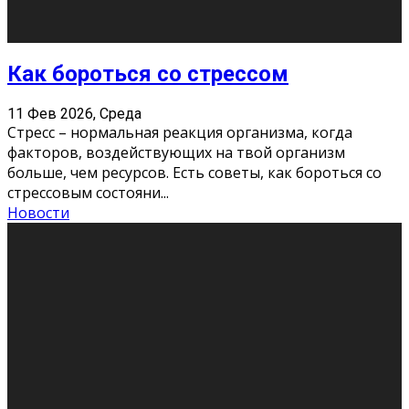
Хорошо, что о дате экзам
...
Новости
Подведены итоги Республиканского
конкурса «Моя семейная реликвия»,
приуроченного к Году села в
Республике Коми