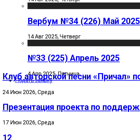
Вербум №34 (226) Май 2025
14 Авг 2025, Четверг
№33 (225) Апрель 2025
4 Апр 2025, Пятница
Клуб авторской песни «Причал» п
Подать заявку
24 Июн 2026, Среда
Презентация проекта по поддерж
17 Июн 2026, Среда
12