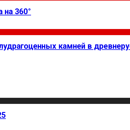
 на 360°
олудрагоценных камней в древнер
25