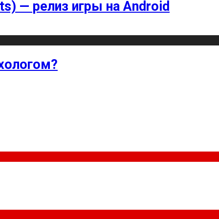
ts) — релиз игры на Android
хологом?