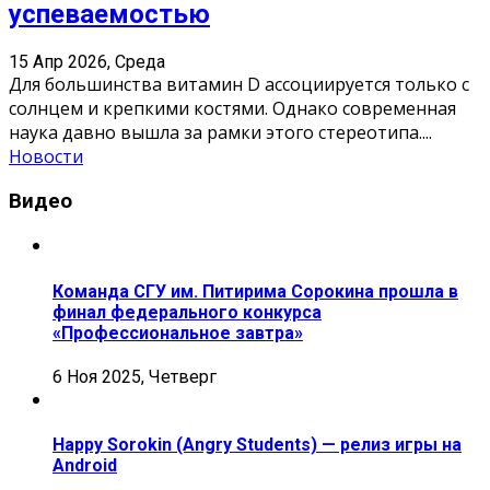
успеваемостью
15 Апр 2026, Среда
Для большинства витамин D ассоциируется только с
солнцем и крепкими костями. Однако современная
наука давно вышла за рамки этого стереотипа.
...
Новости
Видео
Команда СГУ им. Питирима Сорокина прошла в
финал федерального конкурса
«Профессиональное завтра»
6 Ноя 2025, Четверг
Happy Sorokin (Angry Students) — релиз игры на
Android