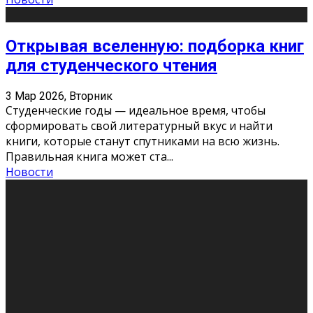
Открывая вселенную: подборка книг
для студенческого чтения
3 Мар 2026, Вторник
Студенческие годы — идеальное время, чтобы
сформировать свой литературный вкус и найти
книги, которые станут спутниками на всю жизнь.
Правильная книга может ста
...
Новости
Профессии будущего
11 Фев 2026, Среда
Мир меняется очень быстро. Что вчера казалось чем-
то невероятным, завтра окажется реальностью.
Роботы заменяют профессии людей, искусственный
интеллект пишет те
...