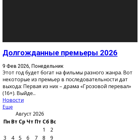
О нас
Контакты
Редакция
Архив
Реклама
Блог
Тело в дело
«Местные»
«Молодежь Коми»
Молодёжный медиацентр Verbum © 2015-2024