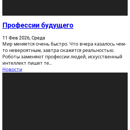
Новости
Как бороться со стрессом
11 Фев 2026, Среда
Стресс – нормальная реакция организма, когда
факторов, воздействующих на твой организм
больше, чем ресурсов. Есть советы, как бороться со
стрессовым состояни
...
Новости
Как подготовиться к экзаменам без
паники
11 Фев 2026, Среда
Все студенты в университете сталкиваются со
стрессом и бессонными ночами. Чем ближе дедлайн,
тем больше трясутся коленки с каждым днем.