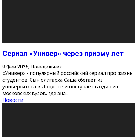
Этот год будет богат на фильмы разного жанра. Вот
некоторые из премьер в последовательности дат
выхода: Первая из них – драма «Грозовой перевал»
(16+). Выйде
...
Новости
Еще
Август 2026
Пн
Вт
Ср
Чт
Пт
Сб
Вс
1
2
3
4
5
6
7
8
9
10
11
12
13
14
15
16
17
18
19
20
21
22
23
24
25
26
27
28
29
30
31
« Июн
Найти на сайте: