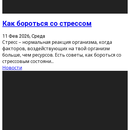
Хорошо, что о дате экзам
...
Новости
Подведены итоги Республиканского
конкурса «Моя семейная реликвия»,
приуроченного к Году села в
Республике Коми