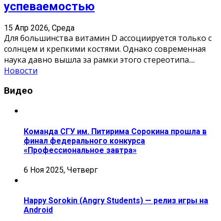
успеваемостью
15 Апр 2026, Среда
Для большинства витамин D ассоциируется только с
солнцем и крепкими костями. Однако современная
наука давно вышла за рамки этого стереотипа.
...
Новости
Видео
Команда СГУ им. Питирима Сорокина прошла в
финал федерального конкурса
«Профессиональное завтра»
6 Ноя 2025, Четверг
Happy Sorokin (Angry Students) — релиз игры на
Android