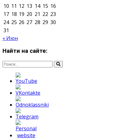
О нас
Контакты
Редакция
Архив
Реклама
Блог
Тело в дело
«Местные»
«Молодежь Коми»
Молодёжный медиацентр Verbum © 2015-2024
Мнение авторов может не совпадать с позицией
редакции.