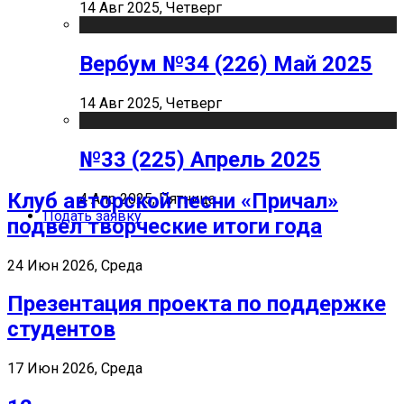
14 Авг 2025, Четверг
Вербум №34 (226) Май 2025
14 Авг 2025, Четверг
№33 (225) Апрель 2025
Клуб авторской песни «Причал»
4 Апр 2025, Пятница
Подать заявку
подвел творческие итоги года
24 Июн 2026, Среда
Презентация проекта по поддержке
студентов
17 Июн 2026, Среда