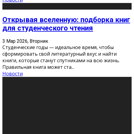
Открывая вселенную: подборка книг
для студенческого чтения
3 Мар 2026, Вторник
Студенческие годы — идеальное время, чтобы
сформировать свой литературный вкус и найти
книги, которые станут спутниками на всю жизнь.
Правильная книга может ста
...
Новости
Профессии будущего
11 Фев 2026, Среда
Мир меняется очень быстро. Что вчера казалось чем-
то невероятным, завтра окажется реальностью.
Роботы заменяют профессии людей, искусственный
интеллект пишет те
...