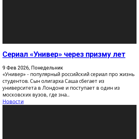
Долгожданные премьеры 2026
9 Фев 2026, Понедельник
Этот год будет богат на фильмы разного жанра. Вот
некоторые из премьер в последовательности дат
выхода: Первая из них – драма «Грозовой перевал»
(16+). Выйде
...
Новости
Еще
Август 2026
Пн
Вт
Ср
Чт
Пт
Сб
Вс
1
2
3
4
5
6
7
8
9