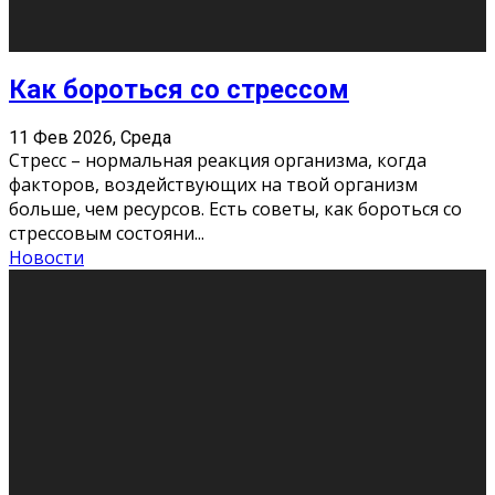
Как подготовиться к экзаменам без
паники
11 Фев 2026, Среда
Все студенты в университете сталкиваются со
стрессом и бессонными ночами. Чем ближе дедлайн,
тем больше трясутся коленки с каждым днем.
Хорошо, что о дате экзам
...
Новости