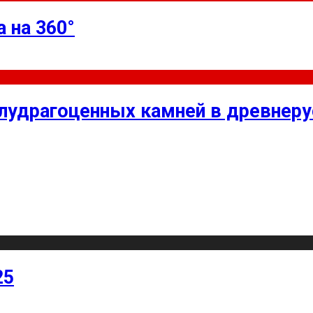
 на 360°
олудрагоценных камней в древнер
25