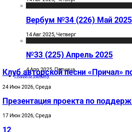
Вербум №34 (226) Май 2025
14 Авг 2025, Четверг
№33 (225) Апрель 2025
4 Апр 2025, Пятница
Клуб авторской песни «Причал» п
Подать заявку
24 Июн 2026, Среда
Презентация проекта по поддерж
17 Июн 2026, Среда
12