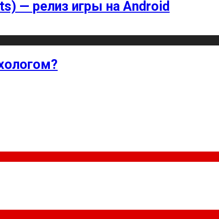
ts) — релиз игры на Android
хологом?