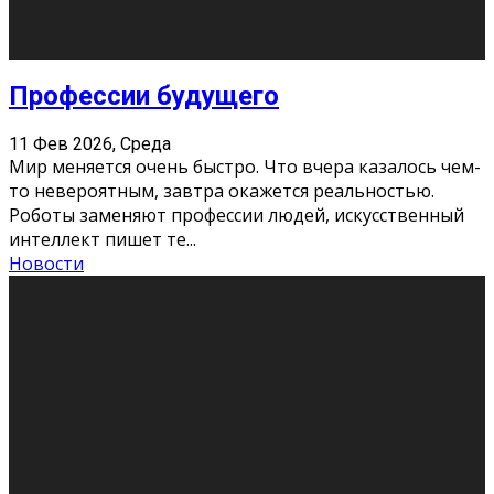
Новости
Как бороться со стрессом
11 Фев 2026, Среда
Стресс – нормальная реакция организма, когда
факторов, воздействующих на твой организм
больше, чем ресурсов. Есть советы, как бороться со
стрессовым состояни
...
Новости
Как подготовиться к экзаменам без
паники
11 Фев 2026, Среда
Все студенты в университете сталкиваются со
стрессом и бессонными ночами. Чем ближе дедлайн,
тем больше трясутся коленки с каждым днем.