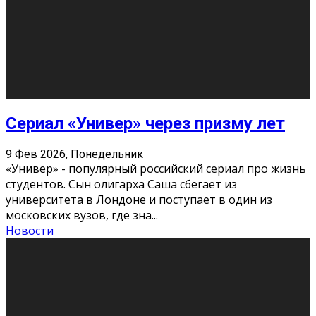
Этот год будет богат на фильмы разного жанра. Вот
некоторые из премьер в последовательности дат
выхода: Первая из них – драма «Грозовой перевал»
(16+). Выйде
...
Новости
Еще
Август 2026
Пн
Вт
Ср
Чт
Пт
Сб
Вс
1
2
3
4
5
6
7
8
9
10
11
12
13
14
15
16
17
18
19
20
21
22
23
24
25
26
27
28
29
30
31
« Июн
Найти на сайте: