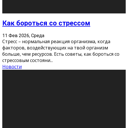
Хорошо, что о дате экзам
...
Новости
Подведены итоги Республиканского
конкурса «Моя семейная реликвия»,
приуроченного к Году села в
Республике Коми