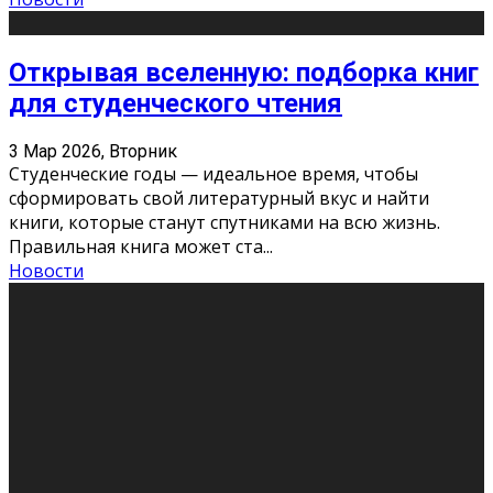
Открывая вселенную: подборка книг
для студенческого чтения
3 Мар 2026, Вторник
Студенческие годы — идеальное время, чтобы
сформировать свой литературный вкус и найти
книги, которые станут спутниками на всю жизнь.
Правильная книга может ста
...
Новости
Профессии будущего
11 Фев 2026, Среда
Мир меняется очень быстро. Что вчера казалось чем-
то невероятным, завтра окажется реальностью.
Роботы заменяют профессии людей, искусственный
интеллект пишет те
...