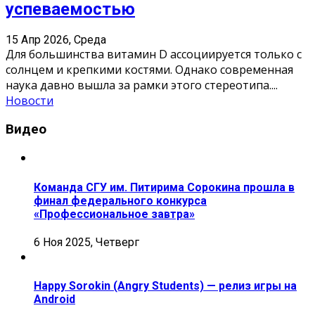
успеваемостью
15 Апр 2026, Среда
Для большинства витамин D ассоциируется только с
солнцем и крепкими костями. Однако современная
наука давно вышла за рамки этого стереотипа.
...
Новости
Видео
Команда СГУ им. Питирима Сорокина прошла в
финал федерального конкурса
«Профессиональное завтра»
6 Ноя 2025, Четверг
Happy Sorokin (Angry Students) — релиз игры на
Android