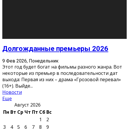
О нас
Контакты
Редакция
Архив
Реклама
Блог
Тело в дело
«Местные»
«Молодежь Коми»
Молодёжный медиацентр Verbum © 2015-2024