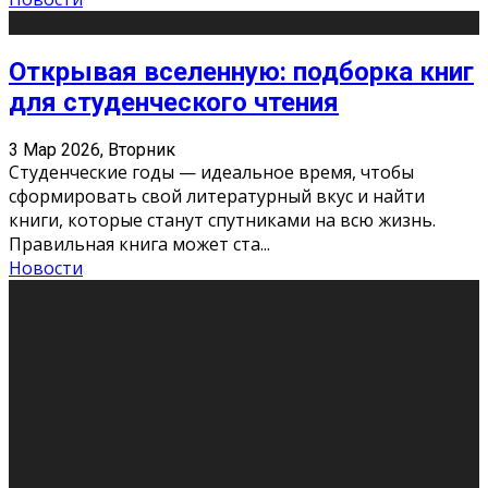
Открывая вселенную: подборка книг
для студенческого чтения
3 Мар 2026, Вторник
Студенческие годы — идеальное время, чтобы
сформировать свой литературный вкус и найти
книги, которые станут спутниками на всю жизнь.
Правильная книга может ста
...
Новости
Профессии будущего
11 Фев 2026, Среда
Мир меняется очень быстро. Что вчера казалось чем-
то невероятным, завтра окажется реальностью.
Роботы заменяют профессии людей, искусственный
интеллект пишет те
...