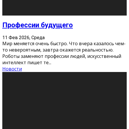
Новости
Как бороться со стрессом
11 Фев 2026, Среда
Стресс – нормальная реакция организма, когда
факторов, воздействующих на твой организм
больше, чем ресурсов. Есть советы, как бороться со
стрессовым состояни
...
Новости
Как подготовиться к экзаменам без
паники
11 Фев 2026, Среда
Все студенты в университете сталкиваются со
стрессом и бессонными ночами. Чем ближе дедлайн,
тем больше трясутся коленки с каждым днем.