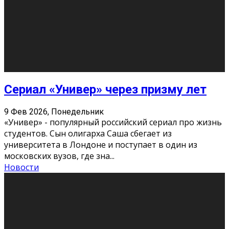
Этот год будет богат на фильмы разного жанра. Вот
некоторые из премьер в последовательности дат
выхода: Первая из них – драма «Грозовой перевал»
(16+). Выйде
...
Новости
Еще
Август 2026
Пн
Вт
Ср
Чт
Пт
Сб
Вс
1
2
3
4
5
6
7
8
9
10
11
12
13
14
15
16
17
18
19
20
21
22
23
24
25
26
27
28
29
30
31
« Июн
Найти на сайте: