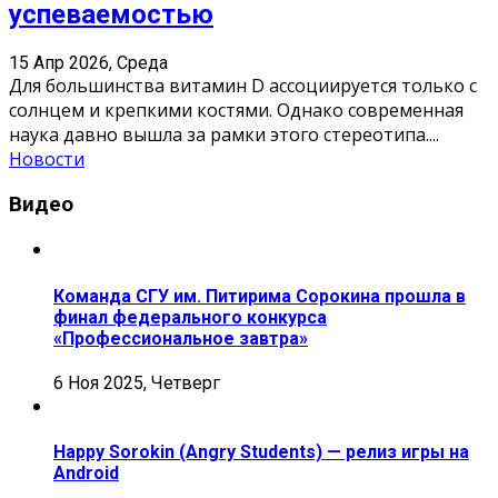
успеваемостью
15 Апр 2026, Среда
Для большинства витамин D ассоциируется только с
солнцем и крепкими костями. Однако современная
наука давно вышла за рамки этого стереотипа.
...
Новости
Видео
Команда СГУ им. Питирима Сорокина прошла в
финал федерального конкурса
«Профессиональное завтра»
6 Ноя 2025, Четверг
Happy Sorokin (Angry Students) — релиз игры на
Android