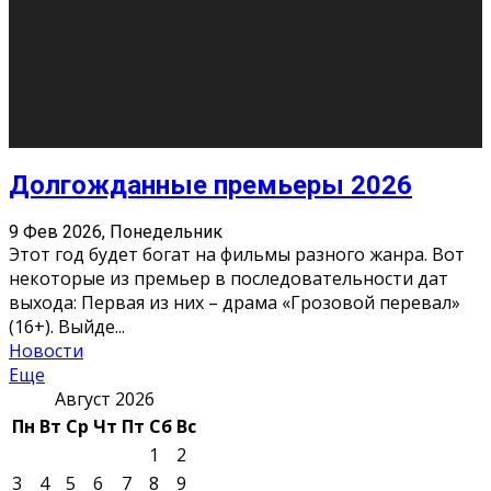
О нас
Контакты
Редакция
Архив
Реклама
Блог
Тело в дело
«Местные»
«Молодежь Коми»
Молодёжный медиацентр Verbum © 2015-2024