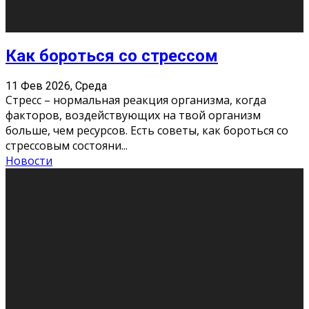
Хорошо, что о дате экзам
...
Новости
Подведены итоги Республиканского
конкурса «Моя семейная реликвия»,
приуроченного к Году села в
Республике Коми