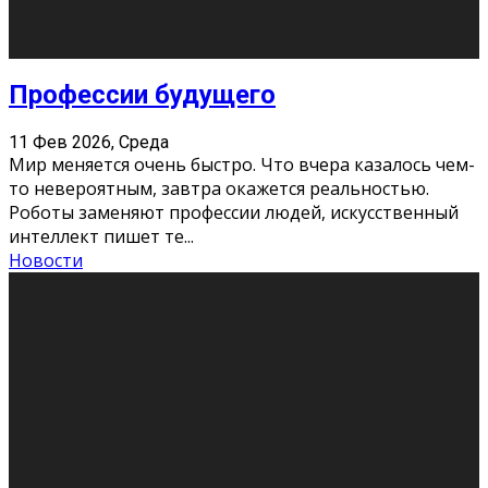
Новости
Как бороться со стрессом
11 Фев 2026, Среда
Стресс – нормальная реакция организма, когда
факторов, воздействующих на твой организм
больше, чем ресурсов. Есть советы, как бороться со
стрессовым состояни
...
Новости
Как подготовиться к экзаменам без
паники
11 Фев 2026, Среда
Все студенты в университете сталкиваются со
стрессом и бессонными ночами. Чем ближе дедлайн,
тем больше трясутся коленки с каждым днем.