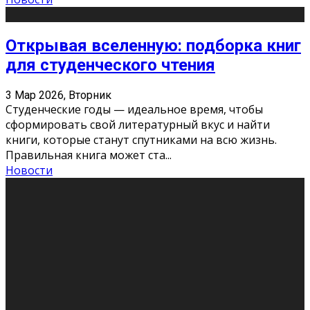
Открывая вселенную: подборка книг
для студенческого чтения
3 Мар 2026, Вторник
Студенческие годы — идеальное время, чтобы
сформировать свой литературный вкус и найти
книги, которые станут спутниками на всю жизнь.
Правильная книга может ста
...
Новости
Профессии будущего
11 Фев 2026, Среда
Мир меняется очень быстро. Что вчера казалось чем-
то невероятным, завтра окажется реальностью.
Роботы заменяют профессии людей, искусственный
интеллект пишет те
...