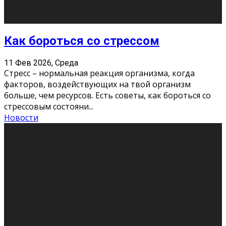
Хорошо, что о дате экзам
...
Новости
Подведены итоги Республиканского
конкурса «Моя семейная реликвия»,
приуроченного к Году села в
Республике Коми