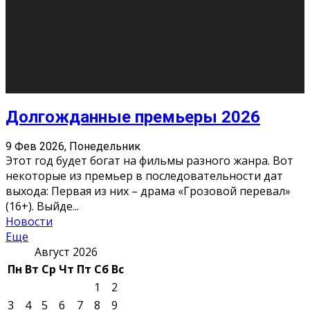
О нас
Контакты
Редакция
Архив
Реклама
Блог
Тело в дело
«Местные»
«Молодежь Коми»
Молодёжный медиацентр Verbum © 2015-2024