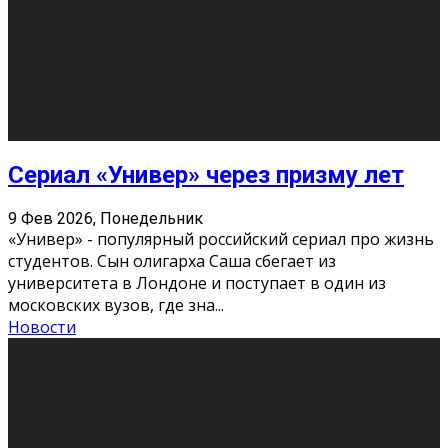
Этот год будет богат на фильмы разного жанра. Вот
некоторые из премьер в последовательности дат
выхода: Первая из них – драма «Грозовой перевал»
(16+). Выйде
...
Новости
Еще
Август 2026
Пн
Вт
Ср
Чт
Пт
Сб
Вс
1
2
3
4
5
6
7
8
9
10
11
12
13
14
15
16
17
18
19
20
21
22
23
24
25
26
27
28
29
30
31
« Июн
Найти на сайте: