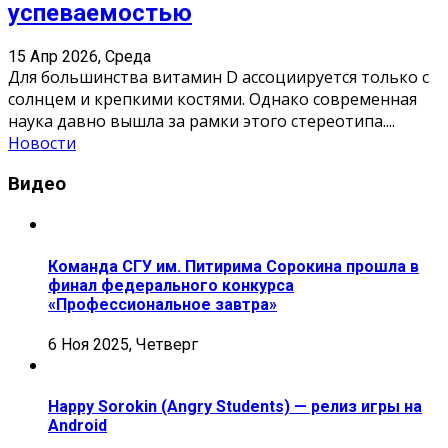
успеваемостью
15 Апр 2026, Среда
Для большинства витамин D ассоциируется только с
солнцем и крепкими костями. Однако современная
наука давно вышла за рамки этого стереотипа.
...
Новости
Видео
Команда СГУ им. Питирима Сорокина прошла в
финал федерального конкурса
«Профессиональное завтра»
6 Ноя 2025, Четверг
Happy Sorokin (Angry Students) — релиз игры на
Android