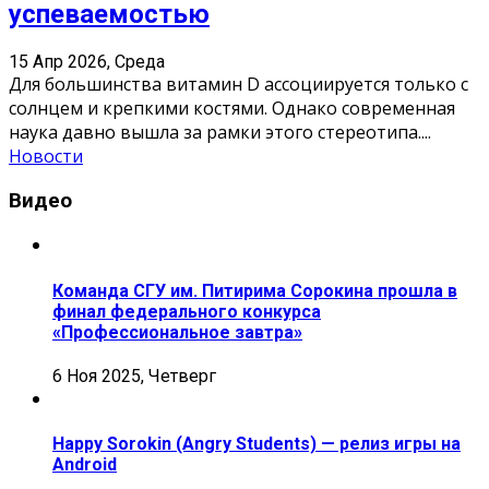
успеваемостью
15 Апр 2026, Среда
Для большинства витамин D ассоциируется только с
солнцем и крепкими костями. Однако современная
наука давно вышла за рамки этого стереотипа.
...
Новости
Видео
Команда СГУ им. Питирима Сорокина прошла в
финал федерального конкурса
«Профессиональное завтра»
6 Ноя 2025, Четверг
Happy Sorokin (Angry Students) — релиз игры на
Android