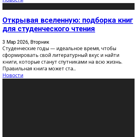
Открывая вселенную: подборка книг
для студенческого чтения
3 Мар 2026, Вторник
Студенческие годы — идеальное время, чтобы
сформировать свой литературный вкус и найти
книги, которые станут спутниками на всю жизнь.
Правильная книга может ста
...
Новости
Профессии будущего
11 Фев 2026, Среда
Мир меняется очень быстро. Что вчера казалось чем-
то невероятным, завтра окажется реальностью.
Роботы заменяют профессии людей, искусственный
интеллект пишет те
...