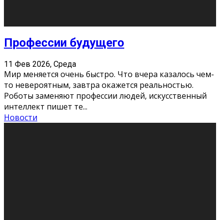
Новости
Как бороться со стрессом
11 Фев 2026, Среда
Стресс – нормальная реакция организма, когда
факторов, воздействующих на твой организм
больше, чем ресурсов. Есть советы, как бороться со
стрессовым состояни
...
Новости
Как подготовиться к экзаменам без
паники
11 Фев 2026, Среда
Все студенты в университете сталкиваются со
стрессом и бессонными ночами. Чем ближе дедлайн,
тем больше трясутся коленки с каждым днем.