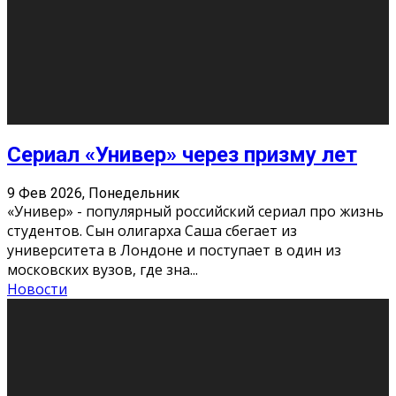
Этот год будет богат на фильмы разного жанра. Вот
некоторые из премьер в последовательности дат
выхода: Первая из них – драма «Грозовой перевал»
(16+). Выйде
...
Новости
Еще
Август 2026
Пн
Вт
Ср
Чт
Пт
Сб
Вс
1
2
3
4
5
6
7
8
9
10
11
12
13
14
15
16
17
18
19
20
21
22
23
24
25
26
27
28
29
30
31
« Июн
Найти на сайте: