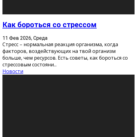
Хорошо, что о дате экзам
...
Новости
Подведены итоги Республиканского
конкурса «Моя семейная реликвия»,
приуроченного к Году села в
Республике Коми