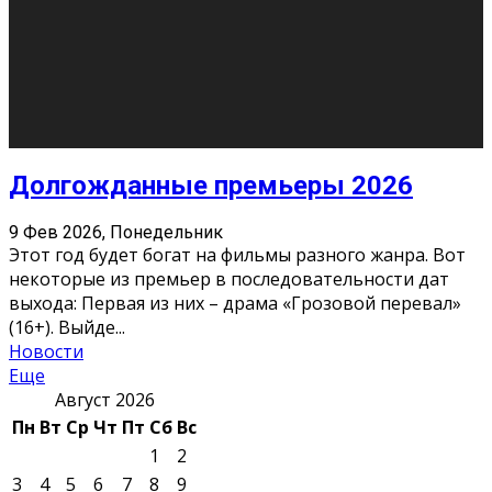
О нас
Контакты
Редакция
Архив
Реклама
Блог
Тело в дело
«Местные»
«Молодежь Коми»
Молодёжный медиацентр Verbum © 2015-2024