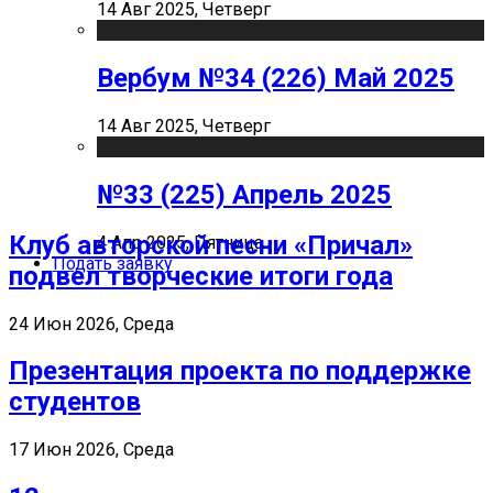
14 Авг 2025, Четверг
Вербум №34 (226) Май 2025
14 Авг 2025, Четверг
№33 (225) Апрель 2025
Клуб авторской песни «Причал»
4 Апр 2025, Пятница
Подать заявку
подвел творческие итоги года
24 Июн 2026, Среда
Презентация проекта по поддержке
студентов
17 Июн 2026, Среда