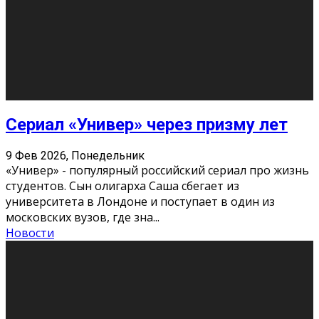
Этот год будет богат на фильмы разного жанра. Вот
некоторые из премьер в последовательности дат
выхода: Первая из них – драма «Грозовой перевал»
(16+). Выйде
...
Новости
Еще
Август 2026
Пн
Вт
Ср
Чт
Пт
Сб
Вс
1
2
3
4
5
6
7
8
9
10
11
12
13
14
15
16
17
18
19
20
21
22
23
24
25
26
27
28
29
30
31
« Июн
Найти на сайте: