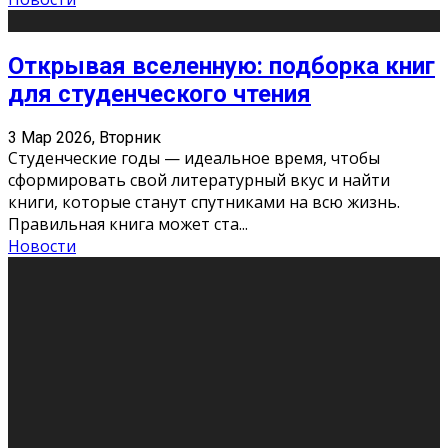
Открывая вселенную: подборка книг
для студенческого чтения
3 Мар 2026, Вторник
Студенческие годы — идеальное время, чтобы
сформировать свой литературный вкус и найти
книги, которые станут спутниками на всю жизнь.
Правильная книга может ста
...
Новости
Профессии будущего
11 Фев 2026, Среда
Мир меняется очень быстро. Что вчера казалось чем-
то невероятным, завтра окажется реальностью.
Роботы заменяют профессии людей, искусственный
интеллект пишет те
...