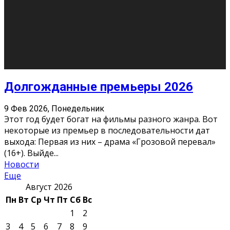
О нас
Контакты
Редакция
Архив
Реклама
Блог
Тело в дело
«Местные»
«Молодежь Коми»
Молодёжный медиацентр Verbum © 2015-2024