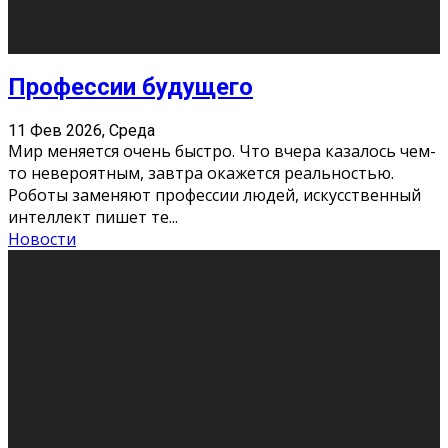
Новости
Как бороться со стрессом
11 Фев 2026, Среда
Стресс – нормальная реакция организма, когда
факторов, воздействующих на твой организм
больше, чем ресурсов. Есть советы, как бороться со
стрессовым состояни
...
Новости
Как подготовиться к экзаменам без
паники
11 Фев 2026, Среда
Все студенты в университете сталкиваются со
стрессом и бессонными ночами. Чем ближе дедлайн,
тем больше трясутся коленки с каждым днем.