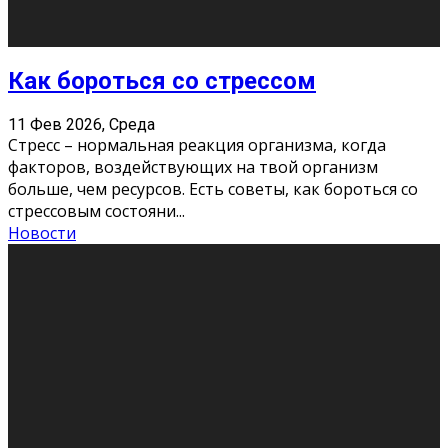
Хорошо, что о дате экзам
...
Новости
Подведены итоги Республиканского
конкурса «Моя семейная реликвия»,
приуроченного к Году села в
Республике Коми