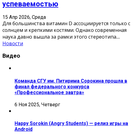
успеваемостью
15 Апр 2026, Среда
Для большинства витамин D ассоциируется только с
солнцем и крепкими костями. Однако современная
наука давно вышла за рамки этого стереотипа.
...
Новости
Видео
Команда СГУ им. Питирима Сорокина прошла в
финал федерального конкурса
«Профессиональное завтра»
6 Ноя 2025, Четверг
Happy Sorokin (Angry Students) — релиз игры на
Android