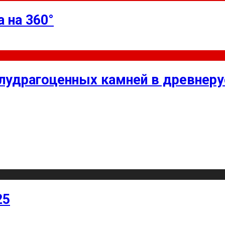
 на 360°
олудрагоценных камней в древнер
25