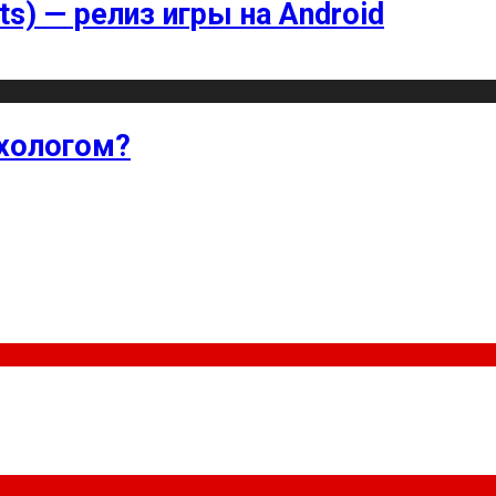
ts) — релиз игры на Android
хологом?