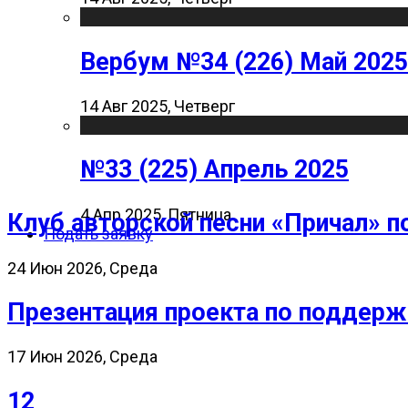
Вербум №34 (226) Май 2025
14 Авг 2025, Четверг
№33 (225) Апрель 2025
4 Апр 2025, Пятница
Клуб авторской песни «Причал» п
Подать заявку
24 Июн 2026, Среда
Презентация проекта по поддерж
17 Июн 2026, Среда
12