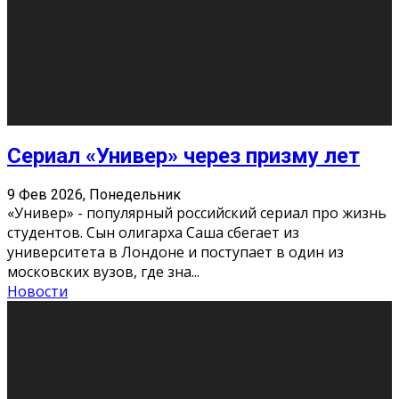
Этот год будет богат на фильмы разного жанра. Вот
некоторые из премьер в последовательности дат
выхода: Первая из них – драма «Грозовой перевал»
(16+). Выйде
...
Новости
Еще
Август 2026
Пн
Вт
Ср
Чт
Пт
Сб
Вс
1
2
3
4
5
6
7
8
9
10
11
12
13
14
15
16
17
18
19
20
21
22
23
24
25
26
27
28
29
30
31
« Июн
Найти на сайте: