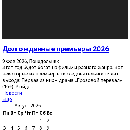
О нас
Контакты
Редакция
Архив
Реклама
Блог
Тело в дело
«Местные»
«Молодежь Коми»
Молодёжный медиацентр Verbum © 2015-2024