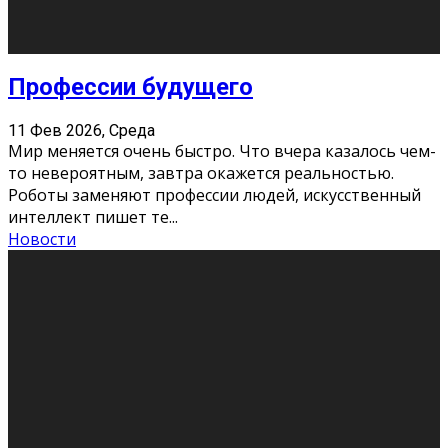
Новости
Как бороться со стрессом
11 Фев 2026, Среда
Стресс – нормальная реакция организма, когда
факторов, воздействующих на твой организм
больше, чем ресурсов. Есть советы, как бороться со
стрессовым состояни
...
Новости
Как подготовиться к экзаменам без
паники
11 Фев 2026, Среда
Все студенты в университете сталкиваются со
стрессом и бессонными ночами. Чем ближе дедлайн,
тем больше трясутся коленки с каждым днем.