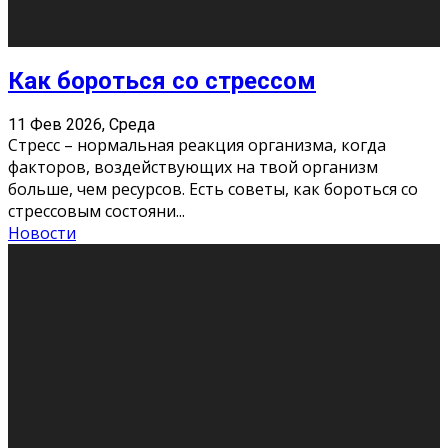
Хорошо, что о дате экзам
...
Новости
Подведены итоги Республиканского
конкурса «Моя семейная реликвия»,
приуроченного к Году села в
Республике Коми