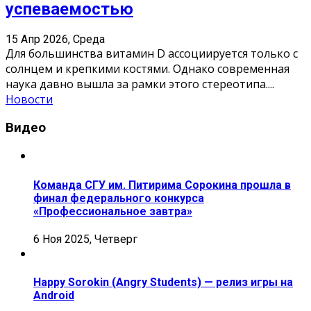
успеваемостью
15 Апр 2026, Среда
Для большинства витамин D ассоциируется только с
солнцем и крепкими костями. Однако современная
наука давно вышла за рамки этого стереотипа.
...
Новости
Видео
Команда СГУ им. Питирима Сорокина прошла в
финал федерального конкурса
«Профессиональное завтра»
6 Ноя 2025, Четверг
Happy Sorokin (Angry Students) — релиз игры на
Android