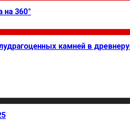
 на 360°
олудрагоценных камней в древнер
25