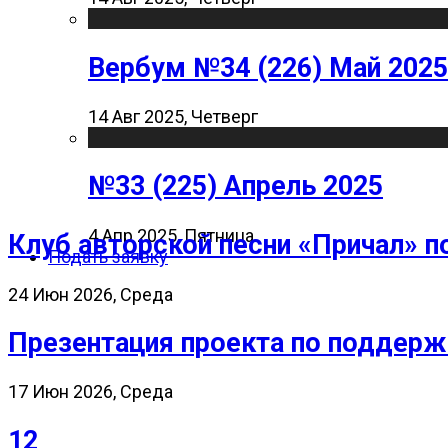
Вербум №34 (226) Май 2025
14 Авг 2025, Четверг
№33 (225) Апрель 2025
4 Апр 2025, Пятница
Клуб авторской песни «Причал» п
Подать заявку
24 Июн 2026, Среда
Презентация проекта по поддерж
17 Июн 2026, Среда
12