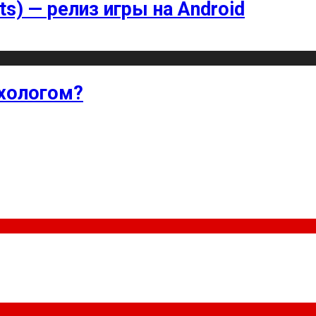
ts) — релиз игры на Android
хологом?